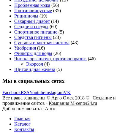
Проблемная кожа
(56)
Противовирусные
(35)
Рициниолы
(19)
Сахарный диабет
(14)
Сердце и сосуды
(60)
Спортивное питание
(5)
Средства гигиены
(23)
Суставы и костная система
(43)
Удобрения
(16)
Фильтры для воды
(26)
Чистка организма, противопаразит.
(46)
Экорсол
(4)
Щитовидная железа
(5)
Мы в социальных сетях
Facebook
RSS
Youtube
Instagram
VK
Все права защищены © Арго Омск 2018 © | Создание и
продвижение сайтов -
Компания M-center24.ru
Добро пожаловать в Арго
Главная
Каталог
Контакты