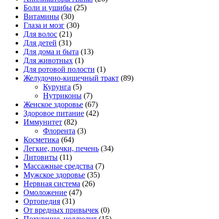
Боли и ушибы
(25)
Витамины
(30)
Глаза и мозг
(30)
Для волос
(21)
Для детей
(31)
Для дома и быта
(13)
Для животных
(1)
Для ротовой полости
(1)
Желудочно-кишечный тракт
(89)
Курунга
(5)
Нутриконы
(7)
Женское здоровье
(67)
Здоровое питание
(42)
Иммунитет
(82)
Флорента
(3)
Косметика
(64)
Легкие, почки, печень
(34)
Литовиты
(11)
Массажные средства
(7)
Мужское здоровье
(35)
Нервная система
(26)
Омоложение
(47)
Ортопедия
(31)
От вредных привычек
(0)
Похудение, целлюлит
(15)