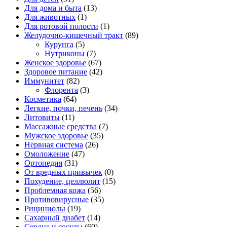
Для дома и быта
(13)
Для животных
(1)
Для ротовой полости
(1)
Желудочно-кишечный тракт
(89)
Курунга
(5)
Нутриконы
(7)
Женское здоровье
(67)
Здоровое питание
(42)
Иммунитет
(82)
Флорента
(3)
Косметика
(64)
Легкие, почки, печень
(34)
Литовиты
(11)
Массажные средства
(7)
Мужское здоровье
(35)
Нервная система
(26)
Омоложение
(47)
Ортопедия
(31)
От вредных привычек
(0)
Похудение, целлюлит
(15)
Проблемная кожа
(56)
Противовирусные
(35)
Рициниолы
(19)
Сахарный диабет
(14)
Сердце и сосуды
(60)