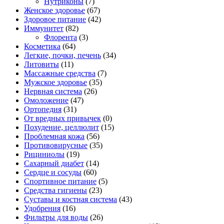
Нутриконы
(7)
Женское здоровье
(67)
Здоровое питание
(42)
Иммунитет
(82)
Флорента
(3)
Косметика
(64)
Легкие, почки, печень
(34)
Литовиты
(11)
Массажные средства
(7)
Мужское здоровье
(35)
Нервная система
(26)
Омоложение
(47)
Ортопедия
(31)
От вредных привычек
(0)
Похудение, целлюлит
(15)
Проблемная кожа
(56)
Противовирусные
(35)
Рициниолы
(19)
Сахарный диабет
(14)
Сердце и сосуды
(60)
Спортивное питание
(5)
Средства гигиены
(23)
Суставы и костная система
(43)
Удобрения
(16)
Фильтры для воды
(26)