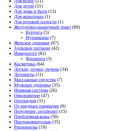
Для волос
(21)
Для детей
(31)
Для дома и быта
(13)
Для животных
(1)
Для ротовой полости
(1)
Желудочно-кишечный тракт
(89)
Курунга
(5)
Нутриконы
(7)
Женское здоровье
(67)
Здоровое питание
(42)
Иммунитет
(82)
Флорента
(3)
Косметика
(64)
Легкие, почки, печень
(34)
Литовиты
(11)
Массажные средства
(7)
Мужское здоровье
(35)
Нервная система
(26)
Омоложение
(47)
Ортопедия
(31)
От вредных привычек
(0)
Похудение, целлюлит
(15)
Проблемная кожа
(56)
Противовирусные
(35)
Рициниолы
(19)