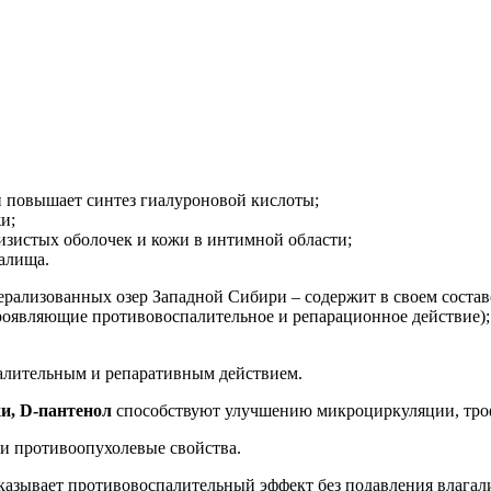
и повышает синтез гиалуроновой кислоты;
и;
изистых оболочек и кожи в интимной области;
алища.
рализованных озер Западной Сибири – содержит в своем состав
роявляющие противовоспалительное и репарационное действие)
лительным и репаративным действием.
и, D
-пантенол
способствуют улучшению микроциркуляции, троф
и противоопухолевые свойства.
 оказывает противовоспалительный эффект без подавления влаг