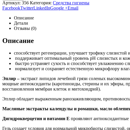
Артикул:
356
Категория:
Средства гигиены
Facebook
Twitter
LinkedIn
Google +
Email
Описание
Детали
Отзывы (0)
Описание
способствует регенерации, улучшает трофику слизистой 
поддерживает оптимальный уровень pH слизистых и кож
быстро устраняет сухость и способствует увлажнению сл
нормализует и сохраняет естественную микрофлору влаг
Эплир –
экстракт липидов лечебной грязи соленых высокомине
мощные антиоксиданты (каротиноиды, стерины и их эфиры, п
восстановления мембран клеток и митохондрий).
Эплир обладает выраженным ранозаживляющим, противовоспа
Масляные экстракты календулы и ромашки, масло облепих
Дигидрокверцетин и витамин Е
проявляют антиоксидантные 
Гель создает условия для нормальной микробиоты слизистой,