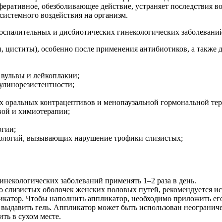
еративное, обезболивающее действие, устраняет последствия в
системного воздействия на организм.
воспалительных и дисбиотических гинекологических заболевани
, циститы), особенно после применения антибиотиков, а также
 вульвы и лейкоплакии;
улинорезистентности;
х оральных контрацептивов и менопаузальной гормональной тер
вой и химиотерапии;
огии;
нологий, вызывающих нарушение трофики слизистых;
некологических заболеваний применять 1–2 раза в день.
ю слизистых оболочек женских половых путей, рекомендуется и
икатор. Чтобы наполнить аппликатор, необходимо приложить его
и выдавить гель. Аппликатор может быть использован неогранич
ть в сухом месте.