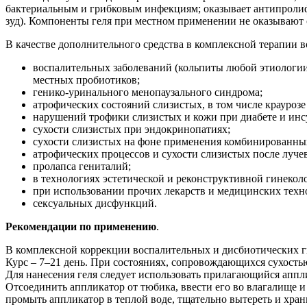
бактериальным и грибковым инфекциям; оказывает антипролиф
зуд). Компоненты геля при местном применении не оказывают 
В качестве дополнительного средства в комплексной терапии 
воспалительных заболеваний (кольпиты любой этиологии
местных пробиотиков;
генико-уринального менопаузального синдрома;
атрофических состояний слизистых, в том числе краурозе
нарушений трофики слизистых и кожи при диабете и инс
сухости слизистых при эндокринопатиях;
сухости слизистых на фоне применения комбинированны
атрофических процессов и сухости слизистых после луче
пролапса гениталий;
в технологиях эстетической и реконструктивной гинекол
при использовании прочих лекарств и медицинских тех
сексуальных дисфункций.
Рекомендации по применению
.
В комплексной коррекции воспалительных и дисбиотических ги
Курс – 7–21 день. При состояниях, сопровождающихся сухость
Для нанесения геля следует использовать прилагающийся аппл
Отсоединить аппликатор от тюбика, ввести его во влагалище 
промыть аппликатор в теплой воде, тщательно вытереть и храни