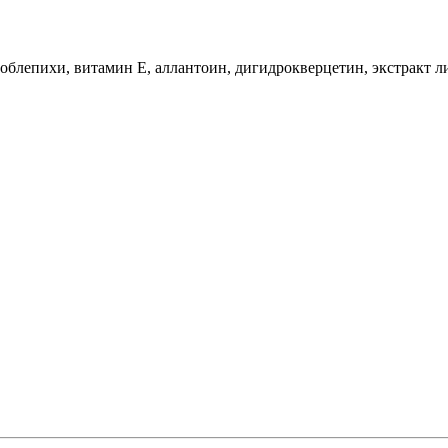
блепихи, витамин Е, аллантоин, дигидрокверцетин, экстракт лип