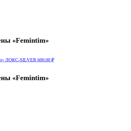
ены «Femintim»
тки» ЛОКС-SILVER
600.00
₽
ены «Femintim»