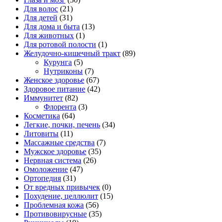
Для волос
(21)
Для детей
(31)
Для дома и быта
(13)
Для животных
(1)
Для ротовой полости
(1)
Желудочно-кишечный тракт
(89)
Курунга
(5)
Нутриконы
(7)
Женское здоровье
(67)
Здоровое питание
(42)
Иммунитет
(82)
Флорента
(3)
Косметика
(64)
Легкие, почки, печень
(34)
Литовиты
(11)
Массажные средства
(7)
Мужское здоровье
(35)
Нервная система
(26)
Омоложение
(47)
Ортопедия
(31)
От вредных привычек
(0)
Похудение, целлюлит
(15)
Проблемная кожа
(56)
Противовирусные
(35)