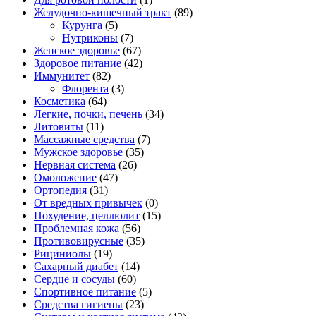
Желудочно-кишечный тракт
(89)
Курунга
(5)
Нутриконы
(7)
Женское здоровье
(67)
Здоровое питание
(42)
Иммунитет
(82)
Флорента
(3)
Косметика
(64)
Легкие, почки, печень
(34)
Литовиты
(11)
Массажные средства
(7)
Мужское здоровье
(35)
Нервная система
(26)
Омоложение
(47)
Ортопедия
(31)
От вредных привычек
(0)
Похудение, целлюлит
(15)
Проблемная кожа
(56)
Противовирусные
(35)
Рициниолы
(19)
Сахарный диабет
(14)
Сердце и сосуды
(60)
Спортивное питание
(5)
Средства гигиены
(23)