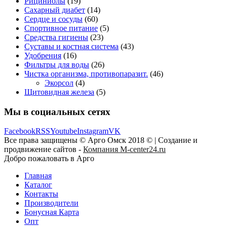
Рициниолы
(19)
Сахарный диабет
(14)
Сердце и сосуды
(60)
Спортивное питание
(5)
Средства гигиены
(23)
Суставы и костная система
(43)
Удобрения
(16)
Фильтры для воды
(26)
Чистка организма, противопаразит.
(46)
Экорсол
(4)
Щитовидная железа
(5)
Мы в социальных сетях
Facebook
RSS
Youtube
Instagram
VK
Все права защищены © Арго Омск 2018 © | Создание и
продвижение сайтов -
Компания M-center24.ru
Добро пожаловать в Арго
Главная
Каталог
Контакты
Производители
Бонусная Карта
Опт