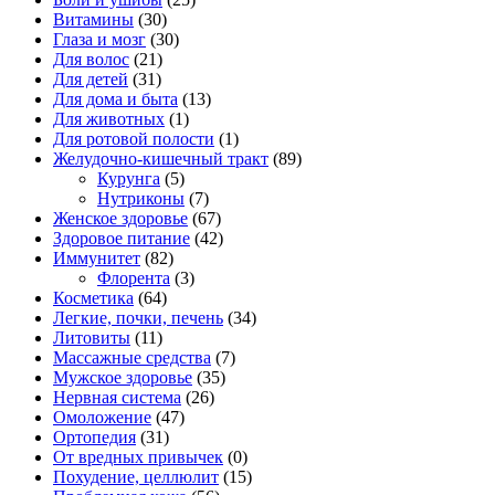
Витамины
(30)
Глаза и мозг
(30)
Для волос
(21)
Для детей
(31)
Для дома и быта
(13)
Для животных
(1)
Для ротовой полости
(1)
Желудочно-кишечный тракт
(89)
Курунга
(5)
Нутриконы
(7)
Женское здоровье
(67)
Здоровое питание
(42)
Иммунитет
(82)
Флорента
(3)
Косметика
(64)
Легкие, почки, печень
(34)
Литовиты
(11)
Массажные средства
(7)
Мужское здоровье
(35)
Нервная система
(26)
Омоложение
(47)
Ортопедия
(31)
От вредных привычек
(0)
Похудение, целлюлит
(15)