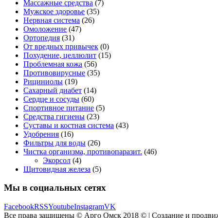
Массажные средства
(7)
Мужское здоровье
(35)
Нервная система
(26)
Омоложение
(47)
Ортопедия
(31)
От вредных привычек
(0)
Похудение, целлюлит
(15)
Проблемная кожа
(56)
Противовирусные
(35)
Рициниолы
(19)
Сахарный диабет
(14)
Сердце и сосуды
(60)
Спортивное питание
(5)
Средства гигиены
(23)
Суставы и костная система
(43)
Удобрения
(16)
Фильтры для воды
(26)
Чистка организма, противопаразит.
(46)
Экорсол
(4)
Щитовидная железа
(5)
Мы в социальных сетях
Facebook
RSS
Youtube
Instagram
VK
Все права защищены © Арго Омск 2018 © | Создание и продви