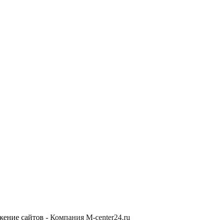
жение сайтов -
Компания M-center24.ru