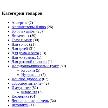
Категории товаров
Аллергия
(7)
Аппликаторы Ляпко
(26)
Боли и ушибы
(25)
Витамины
(30)
Глаза и мозг
(30)
Для волос
(21)
Для детей
(31)
Для дома и быта
(13)
Для животных
(1)
Для ротовой полости
(1)
Желудочно-кишечный тракт
(89)
Курунга
(5)
Нутриконы
(7)
Женское здоровье
(67)
Здоровое питание
(42)
Иммунитет
(82)
Флорента
(3)
Косметика
(64)
Легкие, почки, печень
(34)
Литовиты
(11)