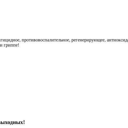
гицидное, противовоспалительное, регенерирующее, антиоксида
и гриппе!
выходных!