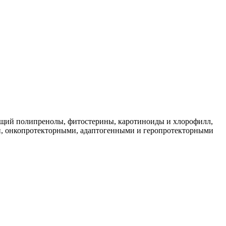
ющий полипренолы, фитостерины, каротиноиды и хлорофилл,
, онкопротекторными, адаптогенными и геропротекторными