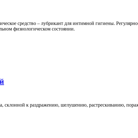
ическое средство – лубрикант для интимной гигиены. Регулярн
льном физиологическом состоянии.
ей
ла, склонной к раздражению, шелушению, растрескиванию, пора