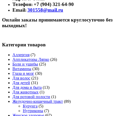
Телефон
+7 (904) 321-64-90
:
Email
301558@mail.ru
:
Онлайн заказы принимаются круглосуточно без
выходных!
Категории товаров
Аллергия
(7)
Аппликаторы Ляпко
(26)
Боли и ушибы
(25)
Витамины
(30)
Глаза и мозг
(30)
Для волос
(21)
Для детей
(31)
Для дома и быта
(13)
Для животных
(1)
Для ротовой полости
(1)
Желудочно-кишечный тракт
(89)
Курунга
(5)
Нутриконы
(7)
Женское здоровье
(67)