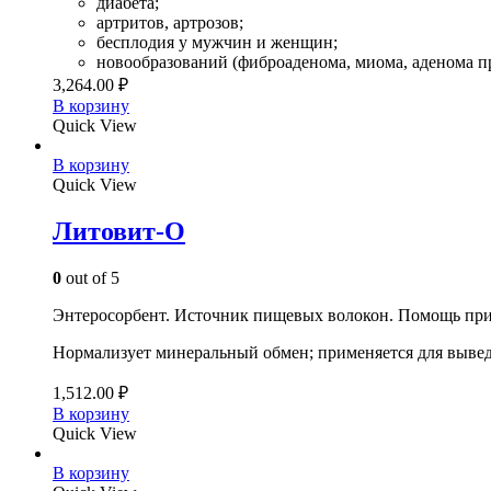
диабета;
артритов, артрозов;
бесплодия у мужчин и женщин;
новообразований (фиброаденома, миома, аденома пр
3,264.00
₽
В корзину
Quick View
В корзину
Quick View
Литовит-О
0
out of 5
Энтеросорбент. Источник пищевых волокон. Помощь при 
Нормализует минеральный обмен; применяется для вывед
1,512.00
₽
В корзину
Quick View
В корзину