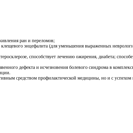
живления ран и переломов;
ях клещевого энцефалита (для уменьшения выраженных невролог
 атеросклерозе, способствует лечению ожирения, диабета; спосо
язвенного дефекта и исчезновения болевого синдрома в комплек
нции.
ктивным средством профилактической медицины, но и с успехом