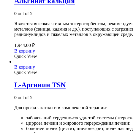
Альгинат кальция
0
out of 5
Является высокоактивным энтеросорбентом, рекомендуетс
металлов (свинца, кадмия и др.), поступающих с загря
радионуклидов и тяжелых металлов в окружающей среде.
1,944.00
₽
В корзину
Quick View
В корзину
Quick View
L-Аргинин TSN
0
out of 5
Для профилактики и в комплексной терапии:
заболеваний сердечно-сосудистой системы (атероск
цирроза печени и жирового перерождения печени;
болезней почек (цистит, пиелонефрит, почечная нед