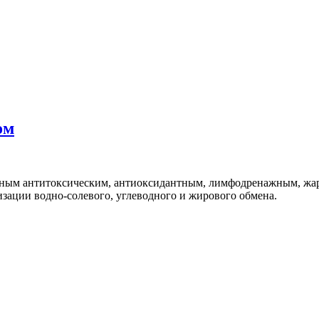
ом
нным антитоксическим, антиоксидантным, лимфодренажным, ж
ации водно-солевого, углеводного и жирового обмена.