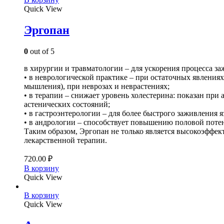
Quick View
Эргопан
0
out of 5
в хирургии и травматологии – для ускорения процесса за
• в неврологической практике – при остаточных явлени
мышления), при неврозах и неврастениях;
• в терапии – снижает уровень холестерина: показан при
астенических состояний;
• в гастроэнтерологии – для более быстрого заживления 
• в андрологии – способствует повышению половой поте
Таким образом, Эргопан не только является высокоэффе
лекарственной терапии.
720.00
₽
В корзину
Quick View
В корзину
Quick View