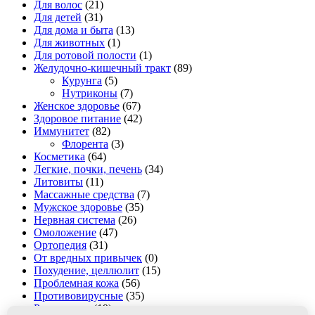
Для волос
(21)
Для детей
(31)
Для дома и быта
(13)
Для животных
(1)
Для ротовой полости
(1)
Желудочно-кишечный тракт
(89)
Курунга
(5)
Нутриконы
(7)
Женское здоровье
(67)
Здоровое питание
(42)
Иммунитет
(82)
Флорента
(3)
Косметика
(64)
Легкие, почки, печень
(34)
Литовиты
(11)
Массажные средства
(7)
Мужское здоровье
(35)
Нервная система
(26)
Омоложение
(47)
Ортопедия
(31)
От вредных привычек
(0)
Похудение, целлюлит
(15)
Проблемная кожа
(56)
Противовирусные
(35)
Рициниолы
(19)