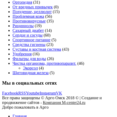
Ортопедия
(31)
От вредных привычек
(0)
Похудение, целлюлит
(15)
Проблемная кожа
(56)
Противовирусные
(35)
Рициниолы
(19)
Сахарный диабет
(14)
Сердце и сосуды
(60)
Спортивное питание
(5)
Средства гигиены
(23)
Суставы и костная система
(43)
Удобрения
(16)
Фильтры для воды
(26)
Чистка организма, противопаразит.
(46)
Экорсол
(4)
Щитовидная железа
(5)
Мы в социальных сетях
Facebook
RSS
Youtube
Instagram
VK
Все права защищены © Арго Омск 2018 © | Создание и
продвижение сайтов -
Компания M-center24.ru
Добро пожаловать в Арго
Главная