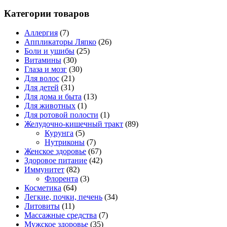
Категории товаров
Аллергия
(7)
Аппликаторы Ляпко
(26)
Боли и ушибы
(25)
Витамины
(30)
Глаза и мозг
(30)
Для волос
(21)
Для детей
(31)
Для дома и быта
(13)
Для животных
(1)
Для ротовой полости
(1)
Желудочно-кишечный тракт
(89)
Курунга
(5)
Нутриконы
(7)
Женское здоровье
(67)
Здоровое питание
(42)
Иммунитет
(82)
Флорента
(3)
Косметика
(64)
Легкие, почки, печень
(34)
Литовиты
(11)
Массажные средства
(7)
Мужское здоровье
(35)