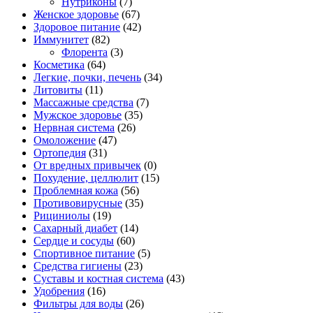
Нутриконы
(7)
Женское здоровье
(67)
Здоровое питание
(42)
Иммунитет
(82)
Флорента
(3)
Косметика
(64)
Легкие, почки, печень
(34)
Литовиты
(11)
Массажные средства
(7)
Мужское здоровье
(35)
Нервная система
(26)
Омоложение
(47)
Ортопедия
(31)
От вредных привычек
(0)
Похудение, целлюлит
(15)
Проблемная кожа
(56)
Противовирусные
(35)
Рициниолы
(19)
Сахарный диабет
(14)
Сердце и сосуды
(60)
Спортивное питание
(5)
Средства гигиены
(23)
Суставы и костная система
(43)
Удобрения
(16)
Фильтры для воды
(26)