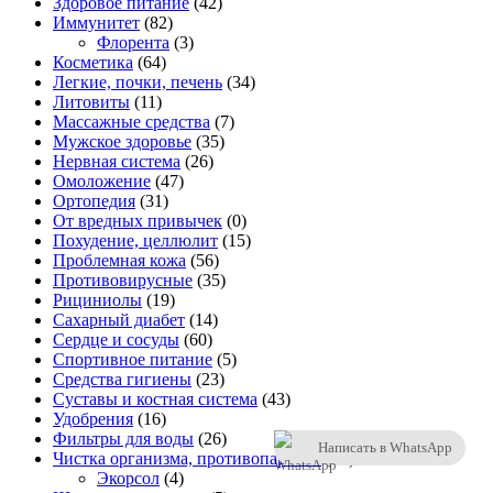
Здоровое питание
(42)
Иммунитет
(82)
Флорента
(3)
Косметика
(64)
Легкие, почки, печень
(34)
Литовиты
(11)
Массажные средства
(7)
Мужское здоровье
(35)
Нервная система
(26)
Омоложение
(47)
Ортопедия
(31)
От вредных привычек
(0)
Похудение, целлюлит
(15)
Проблемная кожа
(56)
Противовирусные
(35)
Рициниолы
(19)
Сахарный диабет
(14)
Сердце и сосуды
(60)
Спортивное питание
(5)
Средства гигиены
(23)
Суставы и костная система
(43)
Удобрения
(16)
Фильтры для воды
(26)
Написать в WhatsApp
Чистка организма, противопаразит.
(46)
Экорсол
(4)