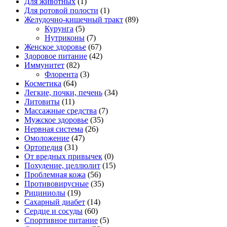
Для животных
(1)
Для ротовой полости
(1)
Желудочно-кишечный тракт
(89)
Курунга
(5)
Нутриконы
(7)
Женское здоровье
(67)
Здоровое питание
(42)
Иммунитет
(82)
Флорента
(3)
Косметика
(64)
Легкие, почки, печень
(34)
Литовиты
(11)
Массажные средства
(7)
Мужское здоровье
(35)
Нервная система
(26)
Омоложение
(47)
Ортопедия
(31)
От вредных привычек
(0)
Похудение, целлюлит
(15)
Проблемная кожа
(56)
Противовирусные
(35)
Рициниолы
(19)
Сахарный диабет
(14)
Сердце и сосуды
(60)
Спортивное питание
(5)