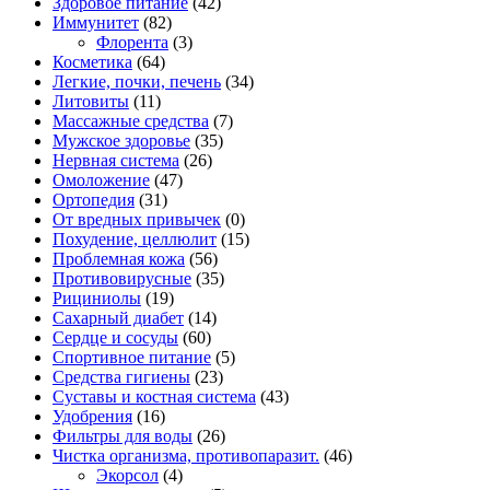
Здоровое питание
(42)
Иммунитет
(82)
Флорента
(3)
Косметика
(64)
Легкие, почки, печень
(34)
Литовиты
(11)
Массажные средства
(7)
Мужское здоровье
(35)
Нервная система
(26)
Омоложение
(47)
Ортопедия
(31)
От вредных привычек
(0)
Похудение, целлюлит
(15)
Проблемная кожа
(56)
Противовирусные
(35)
Рициниолы
(19)
Сахарный диабет
(14)
Сердце и сосуды
(60)
Спортивное питание
(5)
Средства гигиены
(23)
Суставы и костная система
(43)
Удобрения
(16)
Фильтры для воды
(26)
Чистка организма, противопаразит.
(46)
Экорсол
(4)