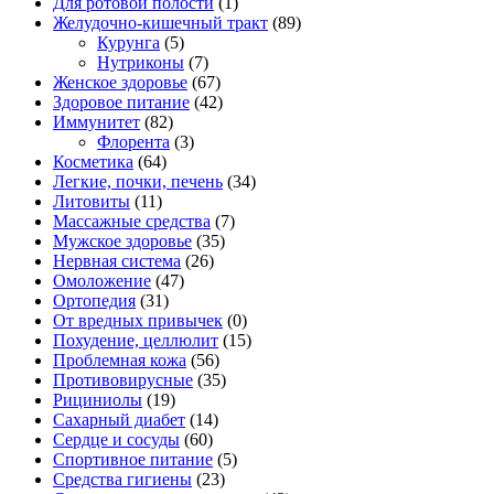
Для ротовой полости
(1)
Желудочно-кишечный тракт
(89)
Курунга
(5)
Нутриконы
(7)
Женское здоровье
(67)
Здоровое питание
(42)
Иммунитет
(82)
Флорента
(3)
Косметика
(64)
Легкие, почки, печень
(34)
Литовиты
(11)
Массажные средства
(7)
Мужское здоровье
(35)
Нервная система
(26)
Омоложение
(47)
Ортопедия
(31)
От вредных привычек
(0)
Похудение, целлюлит
(15)
Проблемная кожа
(56)
Противовирусные
(35)
Рициниолы
(19)
Сахарный диабет
(14)
Сердце и сосуды
(60)
Спортивное питание
(5)
Средства гигиены
(23)