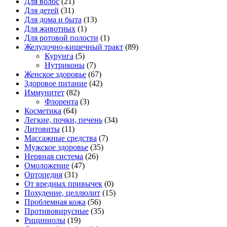
Для волос
(21)
Для детей
(31)
Для дома и быта
(13)
Для животных
(1)
Для ротовой полости
(1)
Желудочно-кишечный тракт
(89)
Курунга
(5)
Нутриконы
(7)
Женское здоровье
(67)
Здоровое питание
(42)
Иммунитет
(82)
Флорента
(3)
Косметика
(64)
Легкие, почки, печень
(34)
Литовиты
(11)
Массажные средства
(7)
Мужское здоровье
(35)
Нервная система
(26)
Омоложение
(47)
Ортопедия
(31)
От вредных привычек
(0)
Похудение, целлюлит
(15)
Проблемная кожа
(56)
Противовирусные
(35)
Рициниолы
(19)