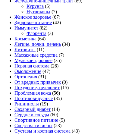
Желудочно-кишечный тракт
(89)
Курунга
(5)
Нутриконы
(7)
Женское здоровье
(67)
Здоровое питание
(42)
Иммунитет
(82)
Флорента
(3)
Косметика
(64)
Легкие, почки, печень
(34)
Литовиты
(11)
Массажные средства
(7)
Мужское здоровье
(35)
Нервная система
(26)
Омоложение
(47)
Ортопедия
(31)
От вредных привычек
(0)
Похудение, целлюлит
(15)
Проблемная кожа
(56)
Противовирусные
(35)
Рициниолы
(19)
Сахарный диабет
(14)
Сердце и сосуды
(60)
Спортивное питание
(5)
Средства гигиены
(23)
Суставы и костная система
(43)