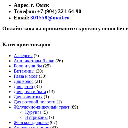
Адрес
г. Омск
:
Телефон
+7 (904) 321-64-90
:
Email
301558@mail.ru
:
Онлайн заказы принимаются круглосуточно без 
Категории товаров
Аллергия
(7)
Аппликаторы Ляпко
(26)
Боли и ушибы
(25)
Витамины
(30)
Глаза и мозг
(30)
Для волос
(21)
Для детей
(31)
Для дома и быта
(13)
Для животных
(1)
Для ротовой полости
(1)
Желудочно-кишечный тракт
(89)
Курунга
(5)
Нутриконы
(7)
Женское здоровье
(67)
Здоровое питание
(42)