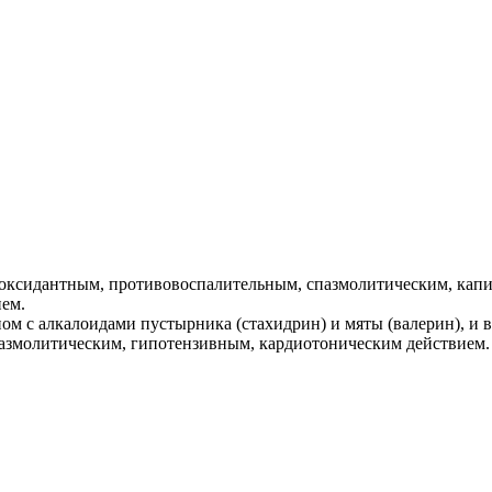
иоксидантным, противовоспалительным, спазмолитическим, кап
ем.
ом с алкалоидами пустырника (стахидрин) и мяты (валерин), и 
азмолитическим, гипотензивным, кардиотоническим действием.