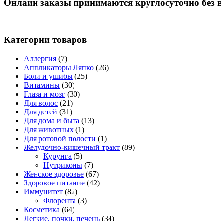
Онлайн заказы принимаются круглосуточно без 
Категории товаров
Аллергия
(7)
Аппликаторы Ляпко
(26)
Боли и ушибы
(25)
Витамины
(30)
Глаза и мозг
(30)
Для волос
(21)
Для детей
(31)
Для дома и быта
(13)
Для животных
(1)
Для ротовой полости
(1)
Желудочно-кишечный тракт
(89)
Курунга
(5)
Нутриконы
(7)
Женское здоровье
(67)
Здоровое питание
(42)
Иммунитет
(82)
Флорента
(3)
Косметика
(64)
Легкие, почки, печень
(34)