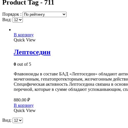
Product Tag - 711
Порядок :
Вид:
В корзину
Quick View
Лептоседин
0
out of 5
Флавоноиды в составе БАД «Лептоседин» обладают ант
мочегонным, гепатопротекторным, желчегонным действи
Специфическая активность Лептоседина связана в основн
перечной, которые в сумме обладают успокаивающим, сп
880.00
₽
В корзину
Quick View
Вид: