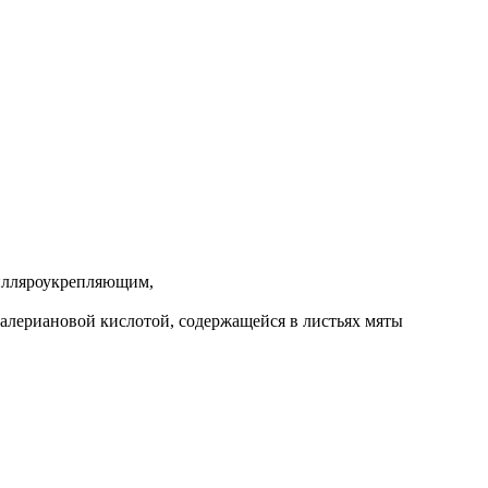
илляроукрепляющим,
валериановой кислотой, содержащейся в листьях мяты