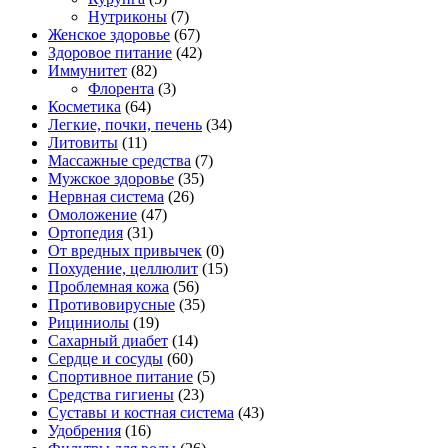
Нутриконы
(7)
Женское здоровье
(67)
Здоровое питание
(42)
Иммунитет
(82)
Флорента
(3)
Косметика
(64)
Легкие, почки, печень
(34)
Литовиты
(11)
Массажные средства
(7)
Мужское здоровье
(35)
Нервная система
(26)
Омоложение
(47)
Ортопедия
(31)
От вредных привычек
(0)
Похудение, целлюлит
(15)
Проблемная кожа
(56)
Противовирусные
(35)
Рициниолы
(19)
Сахарный диабет
(14)
Сердце и сосуды
(60)
Спортивное питание
(5)
Средства гигиены
(23)
Суставы и костная система
(43)
Удобрения
(16)