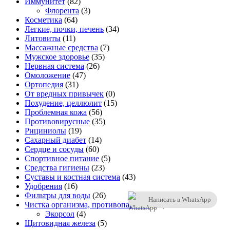
Иммунитет
(82)
Флорента
(3)
Косметика
(64)
Легкие, почки, печень
(34)
Литовиты
(11)
Массажные средства
(7)
Мужское здоровье
(35)
Нервная система
(26)
Омоложение
(47)
Ортопедия
(31)
От вредных привычек
(0)
Похудение, целлюлит
(15)
Проблемная кожа
(56)
Противовирусные
(35)
Рициниолы
(19)
Сахарный диабет
(14)
Сердце и сосуды
(60)
Спортивное питание
(5)
Средства гигиены
(23)
Суставы и костная система
(43)
Удобрения
(16)
Фильтры для воды
(26)
Написать в WhatsApp
Чистка организма, противопаразит.
(46)
Экорсол
(4)
Щитовидная железа
(5)