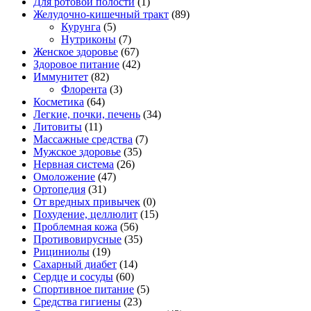
Для ротовой полости
(1)
Желудочно-кишечный тракт
(89)
Курунга
(5)
Нутриконы
(7)
Женское здоровье
(67)
Здоровое питание
(42)
Иммунитет
(82)
Флорента
(3)
Косметика
(64)
Легкие, почки, печень
(34)
Литовиты
(11)
Массажные средства
(7)
Мужское здоровье
(35)
Нервная система
(26)
Омоложение
(47)
Ортопедия
(31)
От вредных привычек
(0)
Похудение, целлюлит
(15)
Проблемная кожа
(56)
Противовирусные
(35)
Рициниолы
(19)
Сахарный диабет
(14)
Сердце и сосуды
(60)
Спортивное питание
(5)
Средства гигиены
(23)