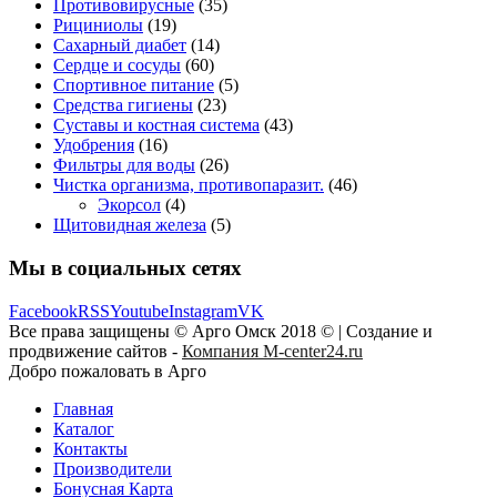
Противовирусные
(35)
Рициниолы
(19)
Сахарный диабет
(14)
Сердце и сосуды
(60)
Спортивное питание
(5)
Средства гигиены
(23)
Суставы и костная система
(43)
Удобрения
(16)
Фильтры для воды
(26)
Чистка организма, противопаразит.
(46)
Экорсол
(4)
Щитовидная железа
(5)
Мы в социальных сетях
Facebook
RSS
Youtube
Instagram
VK
Все права защищены © Арго Омск 2018 © | Создание и
продвижение сайтов -
Компания M-center24.ru
Добро пожаловать в Арго
Главная
Каталог
Контакты
Производители
Бонусная Карта