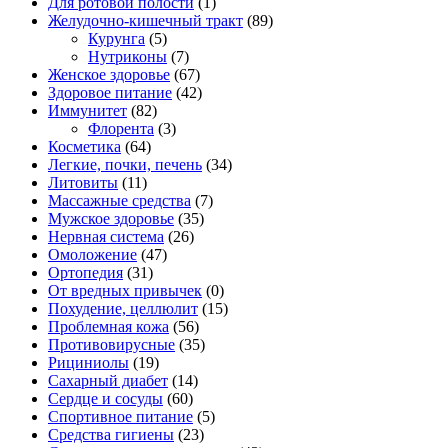
Для ротовой полости
(1)
Желудочно-кишечный тракт
(89)
Курунга
(5)
Нутриконы
(7)
Женское здоровье
(67)
Здоровое питание
(42)
Иммунитет
(82)
Флорента
(3)
Косметика
(64)
Легкие, почки, печень
(34)
Литовиты
(11)
Массажные средства
(7)
Мужское здоровье
(35)
Нервная система
(26)
Омоложение
(47)
Ортопедия
(31)
От вредных привычек
(0)
Похудение, целлюлит
(15)
Проблемная кожа
(56)
Противовирусные
(35)
Рициниолы
(19)
Сахарный диабет
(14)
Сердце и сосуды
(60)
Спортивное питание
(5)
Средства гигиены
(23)