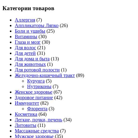
Категории товаров
Аллергия
(7)
Аппликаторы Ляпко
(26)
Боли и ушибы
(25)
Витамины
(30)
Глаза и мозг
(30)
Для волос
(21)
Для детей
(31)
Для дома и быта
(13)
Для животных
(1)
Для ротовой полости
(1)
Желудочно-кишечный тракт
(89)
Курунга
(5)
Нутриконы
(7)
Женское здоровье
(67)
Здоровое питание
(42)
Иммунитет
(82)
Флорента
(3)
Косметика
(64)
Легкие, почки, печень
(34)
Литовиты
(11)
Массажные средства
(7)
Мужское здоровье
(35)