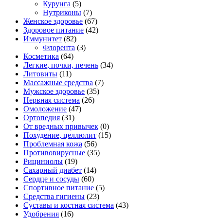
Курунга
(5)
Нутриконы
(7)
Женское здоровье
(67)
Здоровое питание
(42)
Иммунитет
(82)
Флорента
(3)
Косметика
(64)
Легкие, почки, печень
(34)
Литовиты
(11)
Массажные средства
(7)
Мужское здоровье
(35)
Нервная система
(26)
Омоложение
(47)
Ортопедия
(31)
От вредных привычек
(0)
Похудение, целлюлит
(15)
Проблемная кожа
(56)
Противовирусные
(35)
Рициниолы
(19)
Сахарный диабет
(14)
Сердце и сосуды
(60)
Спортивное питание
(5)
Средства гигиены
(23)
Суставы и костная система
(43)
Удобрения
(16)