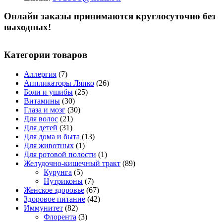
Онлайн заказы принимаются круглосуточно без
выходных!
Категории товаров
Аллергия
(7)
Аппликаторы Ляпко
(26)
Боли и ушибы
(25)
Витамины
(30)
Глаза и мозг
(30)
Для волос
(21)
Для детей
(31)
Для дома и быта
(13)
Для животных
(1)
Для ротовой полости
(1)
Желудочно-кишечный тракт
(89)
Курунга
(5)
Нутриконы
(7)
Женское здоровье
(67)
Здоровое питание
(42)
Иммунитет
(82)
Флорента
(3)