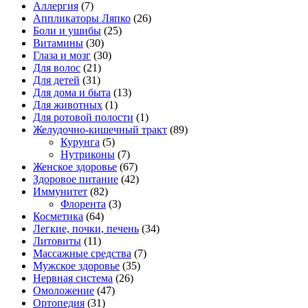
Аллергия
(7)
Аппликаторы Ляпко
(26)
Боли и ушибы
(25)
Витамины
(30)
Глаза и мозг
(30)
Для волос
(21)
Для детей
(31)
Для дома и быта
(13)
Для животных
(1)
Для ротовой полости
(1)
Желудочно-кишечный тракт
(89)
Курунга
(5)
Нутриконы
(7)
Женское здоровье
(67)
Здоровое питание
(42)
Иммунитет
(82)
Флорента
(3)
Косметика
(64)
Легкие, почки, печень
(34)
Литовиты
(11)
Массажные средства
(7)
Мужское здоровье
(35)
Нервная система
(26)
Омоложение
(47)
Ортопедия
(31)