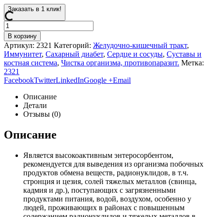
Заказать в 1 клик!
В корзину
Артикул:
2321
Категорий:
Желудочно-кишечный тракт
,
Иммунитет
,
Сахарный диабет
,
Сердце и сосуды
,
Суставы и
костная система
,
Чистка организма, противопаразит.
Метка:
2321
Facebook
Twitter
LinkedIn
Google +
Email
Описание
Детали
Отзывы (0)
Описание
Является высокоактивным энтеросорбентом,
рекомендуется для выведения из организма побочных
продуктов обмена веществ, радионуклидов, в т.ч.
стронция и цезия, солей тяжелых металлов (свинца,
кадмия и др.), поступающих с загрязненными
продуктами питания, водой, воздухом, особенно у
людей, проживающих в районах с повышенным
содержанием радионуклидов и тяжелых металлов в