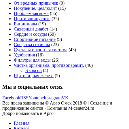
От вредных привычек
(0)
Похудение, целлюлит
(15)
Проблемная кожа
(56)
Противовирусные
(35)
Рициниолы
(19)
Сахарный диабет
(14)
Сердце и сосуды
(60)
Спортивное питание
(5)
Средства гигиены
(23)
Суставы и костная система
(43)
Удобрения
(16)
Фильтры для воды
(26)
Чистка организма, противопаразит.
(46)
Экорсол
(4)
Щитовидная железа
(5)
Мы в социальных сетях
Facebook
RSS
Youtube
Instagram
VK
Все права защищены © Арго Омск 2018 © | Создание и
продвижение сайтов -
Компания M-center24.ru
Добро пожаловать в Арго
Главная
Каталог