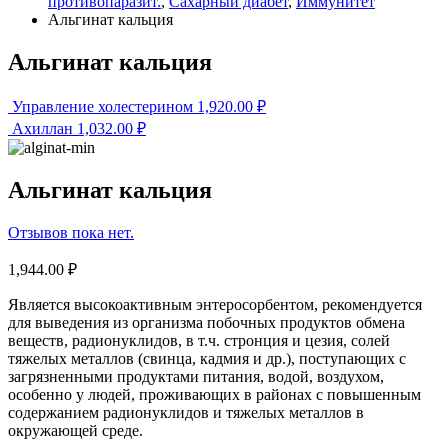
противопаразит.
,
Сахарный диабет
,
Иммунитет
Альгинат кальция
Альгинат кальция
Управление холестерином
1,920.00
₽
Ахиллан
1,032.00
₽
Альгинат кальция
Отзывов пока нет.
1,944.00
₽
Является высокоактивным энтеросорбентом, рекомендуется
для выведения из организма побочных продуктов обмена
веществ, радионуклидов, в т.ч. стронция и цезия, солей
тяжелых металлов (свинца, кадмия и др.), поступающих с
загрязненными продуктами питания, водой, воздухом,
особенно у людей, проживающих в районах с повышенным
содержанием радионуклидов и тяжелых металлов в
окружающей среде.