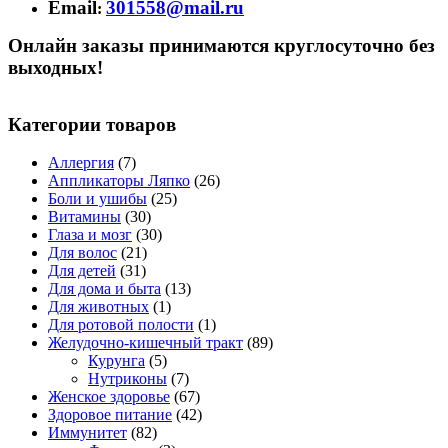
Email
301558@mail.ru
:
Онлайн заказы принимаются круглосуточно без
выходных!
Категории товаров
Аллергия
(7)
Аппликаторы Ляпко
(26)
Боли и ушибы
(25)
Витамины
(30)
Глаза и мозг
(30)
Для волос
(21)
Для детей
(31)
Для дома и быта
(13)
Для животных
(1)
Для ротовой полости
(1)
Желудочно-кишечный тракт
(89)
Курунга
(5)
Нутриконы
(7)
Женское здоровье
(67)
Здоровое питание
(42)
Иммунитет
(82)