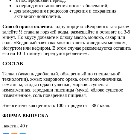
в послеродовый период,
в период восстановления после заболеваний,
для замедления процессов старения и сохранения
активного долголетия.
Способ приготовления
: одну порцию «Кедрового завтрака»
залейте ½ стакана горячей воды, размешайте и оставьте на 3-5
минут. По вкусу добавьте к блюду масло, молоко, сахар или
соль. «Кедровый завтрак» можно залить холодным молоком,
йогуртом или кефиром. В этом случае рекомендуется оставить
его на 10–15 минут перед употреблением.
СОСТАВ
Талкан (ячмень дробленый, обжаренный по специальной
технологии), жмых кедрового ореха, семя подсолнечника,
семя льна, ягоды годжи сушеные, морковь сушеная
измельченная, зародыши пшеницы (мука), яблоко сушеное
измельченное, соль поваренная пищевая.
Энергетическая ценность 100 г продукта – 387 ккал.
ФОРМА ВЫПУСКА
пакетик 40 г