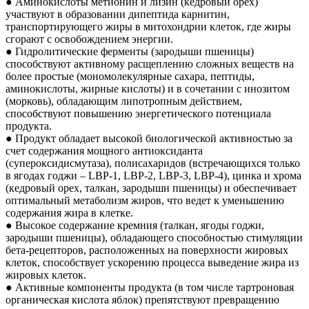
● Аминокислоты метионин и лизин (кедровый орех)
участвуют в образовании дипептида карнитин,
транспортирующего жиры в митохондрии клеток, где жиры
сгорают с освобождением энергии.
● Гидролитические ферменты (зародыши пшеницы)
способствуют активному расщеплению сложных веществ на
более простые (мономолекулярные сахара, пептиды,
аминокислоты, жирные кислоты) и в сочетании с инозитом
(морковь), обладающим липотропным действием,
способствуют повышению энергетического потенциала
продукта.
● Продукт обладает высокой биологической активностью за
счет содержания мощного антиоксиданта
(супероксидисмутаза), полисахаридов (встречающихся только
в ягодах годжи – LBP-1, LBP-2, LBP-3, LBP-4), цинка и хрома
(кедровый орех, талкан, зародыши пшеницы) и обеспечивает
оптимальный метаболизм жиров, что ведет к уменьшению
содержания жира в клетке.
● Высокое содержание кремния (талкан, ягоды годжи,
зародыши пшеницы), обладающего способностью стимуляции
бета-рецепторов, расположенных на поверхности жировых
клеток, способствует ускорению процесса выведение жира из
жировых клеток.
● Активные компоненты продукта (в том числе тартроновая
органическая кислота яблок) препятствуют превращению