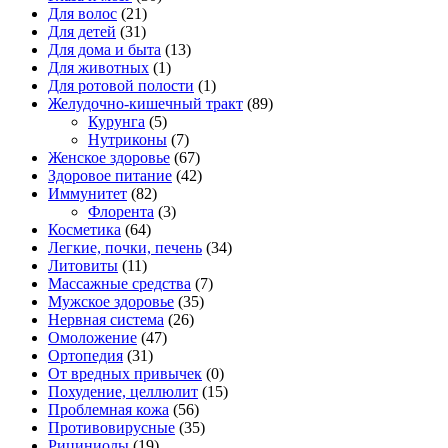
Для волос
(21)
Для детей
(31)
Для дома и быта
(13)
Для животных
(1)
Для ротовой полости
(1)
Желудочно-кишечный тракт
(89)
Курунга
(5)
Нутриконы
(7)
Женское здоровье
(67)
Здоровое питание
(42)
Иммунитет
(82)
Флорента
(3)
Косметика
(64)
Легкие, почки, печень
(34)
Литовиты
(11)
Массажные средства
(7)
Мужское здоровье
(35)
Нервная система
(26)
Омоложение
(47)
Ортопедия
(31)
От вредных привычек
(0)
Похудение, целлюлит
(15)
Проблемная кожа
(56)
Противовирусные
(35)
Рициниолы
(19)