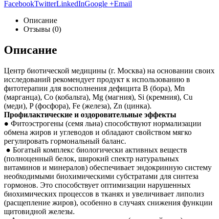
Facebook
Twitter
LinkedIn
Google +
Email
Описание
Отзывы (0)
Описание
Центр биотической медицины (г. Москва) на основании своих
исследований рекомендует продукт к использованию в
фитотерапии для восполнения дефицита B (бора), Mn
(марганца), Co (кобальта), Mg (магния), Si (кремния), Cu
(меди), P (фосфора), Fe (железа), Zn (цинка).
Профилактические и оздоровительные эффекты
● Фитоэстрогены (семя льна) способствуют нормализации
обмена жиров и углеводов и обладают свойством мягко
регулировать гормональный баланс.
● Богатый комплекс биологически активных веществ
(полноценный белок, широкий спектр натуральных
витаминов и минералов) обеспечивает эндокринную систему
необходимыми биохимическими субстратами для синтеза
гормонов. Это способствует оптимизации нарушенных
биохимических процессов в тканях и увеличивает липолиз
(расщепление жиров), особенно в случаях снижения функции
щитовидной железы.