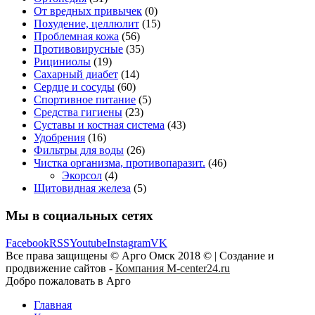
От вредных привычек
(0)
Похудение, целлюлит
(15)
Проблемная кожа
(56)
Противовирусные
(35)
Рициниолы
(19)
Сахарный диабет
(14)
Сердце и сосуды
(60)
Спортивное питание
(5)
Средства гигиены
(23)
Суставы и костная система
(43)
Удобрения
(16)
Фильтры для воды
(26)
Чистка организма, противопаразит.
(46)
Экорсол
(4)
Щитовидная железа
(5)
Мы в социальных сетях
Facebook
RSS
Youtube
Instagram
VK
Все права защищены © Арго Омск 2018 © | Создание и
продвижение сайтов -
Компания M-center24.ru
Добро пожаловать в Арго
Главная