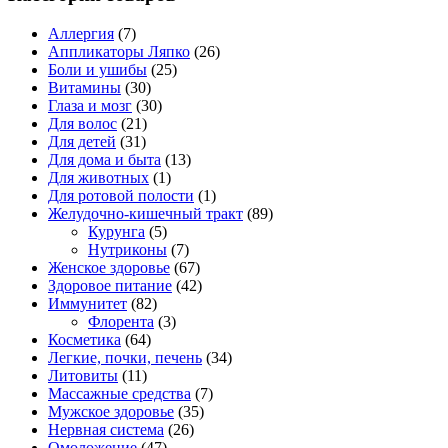
Аллергия
(7)
Аппликаторы Ляпко
(26)
Боли и ушибы
(25)
Витамины
(30)
Глаза и мозг
(30)
Для волос
(21)
Для детей
(31)
Для дома и быта
(13)
Для животных
(1)
Для ротовой полости
(1)
Желудочно-кишечный тракт
(89)
Курунга
(5)
Нутриконы
(7)
Женское здоровье
(67)
Здоровое питание
(42)
Иммунитет
(82)
Флорента
(3)
Косметика
(64)
Легкие, почки, печень
(34)
Литовиты
(11)
Массажные средства
(7)
Мужское здоровье
(35)
Нервная система
(26)
Омоложение
(47)