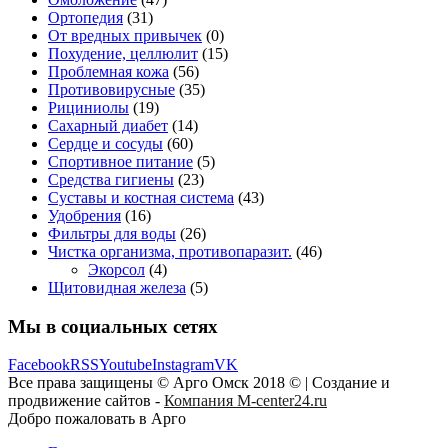
Ортопедия
(31)
От вредных привычек
(0)
Похудение, целлюлит
(15)
Проблемная кожа
(56)
Противовирусные
(35)
Рициниолы
(19)
Сахарный диабет
(14)
Сердце и сосуды
(60)
Спортивное питание
(5)
Средства гигиены
(23)
Суставы и костная система
(43)
Удобрения
(16)
Фильтры для воды
(26)
Чистка организма, противопаразит.
(46)
Экорсол
(4)
Щитовидная железа
(5)
Мы в социальных сетях
Facebook
RSS
Youtube
Instagram
VK
Все права защищены © Арго Омск 2018 © | Создание и
продвижение сайтов -
Компания M-center24.ru
Добро пожаловать в Арго