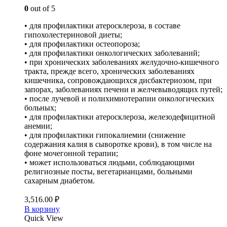
0
out of 5
• для профилактики атеросклероза, в составе
гипохолестериновой диеты;
• для профилактики остеопороза;
• для профилактики онкологических заболеваний;
• при хронических заболеваниях желудочно­-кишечного
тракта, прежде всего, хронических заболеваниях
кишечника, сопровождающихся дисбактериозом, при
запорах, заболеваниях печени и желчевыводящих путей;
• после лучевой и полихимиотерапии онкологических
больных;
• для профилактики атеросклероза, железодефицитной
анемии;
• для профилактики гипокалиемии (снижение
содержания калия в сыворотке крови), в том числе на
фоне мочегонной терапии;
• может использоваться людьми, соблюдающими
религиозные посты, вегетарианцами, больными
сахарным диабетом.
3,516.00
₽
В корзину
Quick View