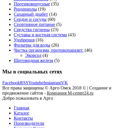
Противовирусные
(35)
Рициниолы
(19)
Сахарный диабет
(14)
Сердце и сосуды
(60)
Спортивное питание
(5)
Средства гигиены
(23)
Суставы и костная система
(43)
Удобрения
(16)
Фильтры для воды
(26)
Чистка организма, противопаразит.
(46)
Экорсол
(4)
Щитовидная железа
(5)
Мы в социальных сетях
Facebook
RSS
Youtube
Instagram
VK
Все права защищены © Арго Омск 2018 © | Создание и
продвижение сайтов -
Компания M-center24.ru
Добро пожаловать в Арго
Главная
Каталог
Контакты
Производители