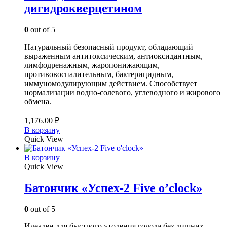
дигидрокверцетином
0
out of 5
Натуральный безопасный продукт, обладающий
выраженным антитоксическим, антиоксидантным,
лимфодренажным, жаропонижающим,
противовоспалительным, бактерицидным,
иммуномодулирующим действием. Способствует
нормализации водно-солевого, углеводного и жирового
обмена.
1,176.00
₽
В корзину
Quick View
В корзину
Quick View
Батончик «Успех-2 Five o’clock»
0
out of 5
Идеален для быстрого утоления голода без лишних