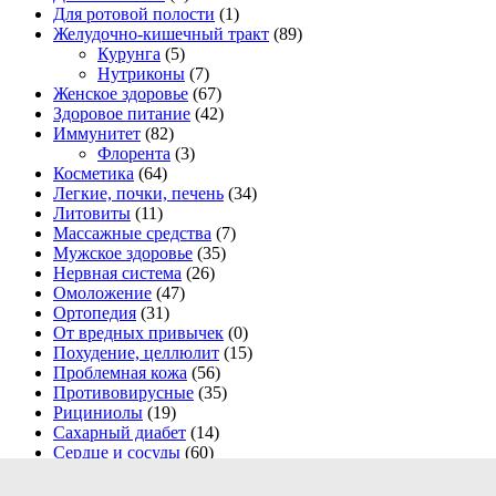
Для ротовой полости
(1)
Желудочно-кишечный тракт
(89)
Курунга
(5)
Нутриконы
(7)
Женское здоровье
(67)
Здоровое питание
(42)
Иммунитет
(82)
Флорента
(3)
Косметика
(64)
Легкие, почки, печень
(34)
Литовиты
(11)
Массажные средства
(7)
Мужское здоровье
(35)
Нервная система
(26)
Омоложение
(47)
Ортопедия
(31)
От вредных привычек
(0)
Похудение, целлюлит
(15)
Проблемная кожа
(56)
Противовирусные
(35)
Рициниолы
(19)
Сахарный диабет
(14)
Сердце и сосуды
(60)
Спортивное питание
(5)
Средства гигиены
(23)