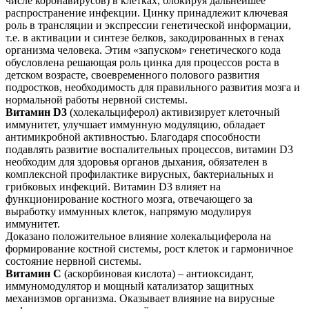
числе коронавирусов) в клетках, блокируя дальнейшее
распространение инфекции. Цинку принадлежит ключевая
роль в трансляции и экспрессии генетической информации,
т.е. в активации и синтезе белков, закодированных в генах
организма человека. Этим «запуском» генетического кода
обусловлена решающая роль цинка для процессов роста в
детском возрасте, своевременного полового развития
подростков, необходимость для правильного развития мозга и
нормальной работы нервной системы.
Витамин D3
(холекальциферол) активизирует клеточный
иммунитет, улучшает иммунную модуляцию, обладает
антимикробной активностью. Благодаря способности
подавлять развитие воспалительных процессов, витамин D3
необходим для здоровья органов дыхания, обязателен в
комплексной профилактике вирусных, бактериальных и
грибковых инфекций. Витамин D3 влияет на
функционирование костного мозга, отвечающего за
выработку иммунных клеток, напрямую модулируя
иммунитет.
Доказано положительное влияние холекальциферола на
формирование костной системы, рост клеток и гармоничное
состояние нервной системы.
Витамин С
(аскорбиновая кислота) – антиоксидант,
иммуномодулятор и мощный катализатор защитных
механизмов организма. Оказывает влияние на вирусные