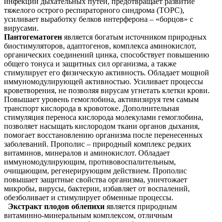
инфекции дыхательных путей, предотвращает развитие
тяжелого острого респираторного синдрома (ТОРС),
усиливает выработку белков интерферона – «борцов» с
вирусами.
Пантогематоген
является богатым источником природных
биостимуляторов, адаптогенов, комплекса аминокислот,
органических соединений цинка, способствует повышению
общего тонуса и защитных сил организма, а также
стимулирует его физическую активность. Обладает мощной
иммуномодулирующей активностью. Усиливает процессы
кроветворения, не позволяя вирусам угнетать клетки крови.
Повышает уровень гемоглобина, активизируя тем самым
транспорт кислорода в кровотоке. Дополнительная
стимуляция переноса кислорода молекулами гемоглобина,
позволяет насыщать кислородом ткани органов дыхания,
помогает восстановлению организма после перенесенных
заболеваний. Прополис – природный комплекс редких
витаминов, минералов и аминокислот. Обладает
иммуномодулирующим, противовоспалительным,
очищающим, регенерирующим действием. Прополис
повышает защитные свойства организма, уничтожает
микробы, вирусы, бактерии, избавляет от воспалений,
обезболивает и стимулирует обменные процессы.
Экстракт плодов облепихи
является природным
витаминно-минеральным комплексом, отличным