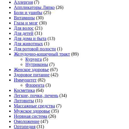
Аллергия
(7)
Аппликаторы Ляпко
(26)
Боли и ушибы
(25)
Витамины
(30)
Глаза и мозг
(30)
Для волос
(21)
Для детей
(31)
Для дома и быта
(13)
Для животных
(1)
Для ротовой полости
(1)
Желудочно-кишечный тракт
(89)
Курунга
(5)
Нутриконы
(7)
Женское здоровье
(67)
Здоровое питание
(42)
Иммунитет
(82)
Флорента
(3)
Косметика
(64)
Легкие, почки, печень
(34)
Литовиты
(11)
Массажные средства
(7)
Мужское здоровье
(35)
Нервная система
(26)
Омоложение
(47)
Ортопедия
(31)