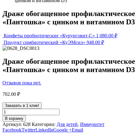
цинком и витамином D3
Драже обогащенное профилактическое
«Пантошка» с цинком и витамином D3
Конфеты пробиотические «Курунговит-С»
1,080.00
₽
Продукт симбиотический «КуЭМсил»
948.00
₽
Драже обогащенное профилактическое
«Пантошка» с цинком и витамином D3
Отзывов пока нет.
702.00
₽
Заказать в 1 клик!
В корзину
Артикул:
628
Категории:
Для детей
,
Иммунитет
Facebook
Twitter
LinkedIn
Google +
Email