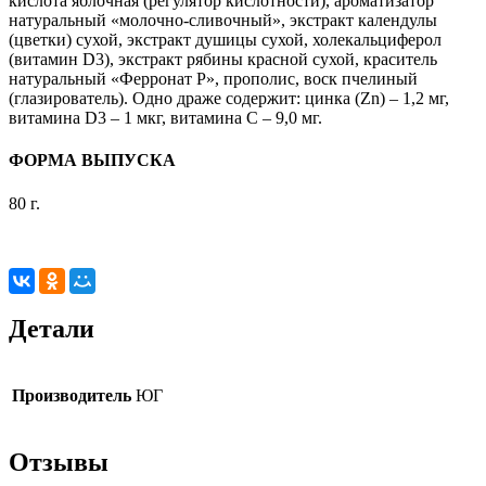
кислота яблочная (регулятор кислотности), ароматизатор
натуральный «молочно-сливочный», экстракт календулы
(цветки) сухой, экстракт душицы сухой, холекальциферол
(витамин D3), экстракт рябины красной сухой, краситель
натуральный «Ферронат Р», прополис, воск пчелиный
(глазирователь). Одно драже содержит: цинка (Zn) – 1,2 мг,
витамина D3 – 1 мкг, витамина С – 9,0 мг.
ФОРМА ВЫПУСКА
80 г.
Детали
Производитель
ЮГ
Отзывы