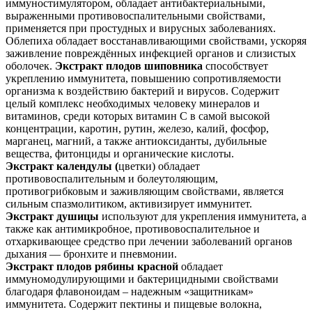
иммуностимулятором, обладает антибактериальными,
выраженными противовоспалительными свойствами,
применяется при простудных и вирусных заболеваниях.
Облепиха обладает восстанавливающими свойствами, ускоряя
заживление повреждённых инфекцией органов и слизистых
оболочек.
Экстракт плодов шиповника
способствует
укреплению иммунитета, повышению сопротивляемости
организма к воздействию бактерий и вирусов. Содержит
целый комплекс необходимых человеку минералов и
витаминов, среди которых витамин С в самой высокой
концентрации, каротин, рутин, железо, калий, фосфор,
марганец, магний, а также антиоксиданты, дубильные
вещества, фитонциды и органические кислоты.
Экстракт календулы (
цветки) обладает
противовоспалительным и болеутоляющим,
противогрибковым и заживляющим свойствами, является
сильным спазмолитиком, активизирует иммунитет.
Экстракт душицы
используют для укрепления иммунитета, а
также как антимикробное, противовоспалительное и
отхаркивающее средство при лечении заболеваний органов
дыхания — бронхите и пневмонии.
Экстракт плодов рябины красной
обладает
иммуномодулирующими и бактерицидными свойствами
благодаря флавоноидам – надежным «защитникам»
иммунитета. Содержит пектины и пищевые волокна,