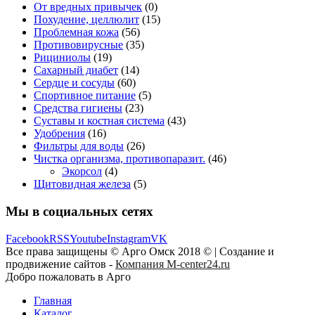
От вредных привычек
(0)
Похудение, целлюлит
(15)
Проблемная кожа
(56)
Противовирусные
(35)
Рициниолы
(19)
Сахарный диабет
(14)
Сердце и сосуды
(60)
Спортивное питание
(5)
Средства гигиены
(23)
Суставы и костная система
(43)
Удобрения
(16)
Фильтры для воды
(26)
Чистка организма, противопаразит.
(46)
Экорсол
(4)
Щитовидная железа
(5)
Мы в социальных сетях
Facebook
RSS
Youtube
Instagram
VK
Все права защищены © Арго Омск 2018 © | Создание и
продвижение сайтов -
Компания M-center24.ru
Добро пожаловать в Арго
Главная
Каталог