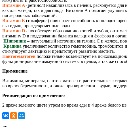
иммунитет и работоспособность.
Витамин А
(ретинол) накапливаясь в печени, расходуется для
как для матери, так и для плода. Витамин А помогает улучши
послеродовых заболеваний.
Витамин Е
(токоферол) повышает способность к оплодотворен
выкидыш, преждевременные роды.
Витамин D
способствует образованию костей и зубов, оптима
витамину D в поддержании баланса кальция и фосфора в орга
Шиповник
– натуральный источник витамина С и железа, пов
Крапива
увеличивает количество гемоглобина, тромбоцитов и
стимулирует лактацию и препятствует развитию мастита.
Пантогематоген
положительно воздействует на психоэмоциона
функционирование иммунной системы в целом, а так же спос
Применение
Витамины, минералы, пантогематоген и растительные экстракт
во время беременности, а также при кормлении грудью, подде
Рекомендации по применению
2 драже зеленого цвета утром во время еды и 4 драже белого цв