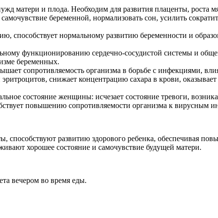
 нужд матери и плода. Необходим для развития плаценты, роста 
ть самочувствие беременной, нормализовать сон, усилить сокра
ию, способствует нормальному развитию беременности и образо
льному функционированию сердечно-сосудистой системы и общем
низме беременных.
ышает сопротивляемость организма в борьбе с инфекциями, влия
 эритроцитов, снижает концентрацию сахара в крови, оказывае
льное состояние женщины: исчезает состояние тревоги, возник
обствует повышению сопротивляемости организма к вирусным и
ы, способствуют развитию здорового ребенка, обеспечивая пов
рживают хорошее состояние и самочувствие будущей матери.
ета вечером во время еды.