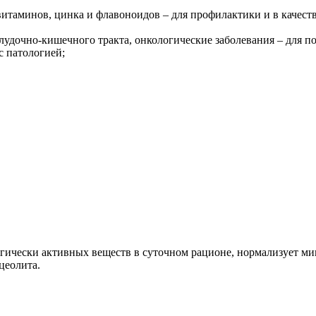
витаминов, цинка и флавоноидов – для профилактики и в качес
желудочно-кишечного тракта, онкологические заболевания – для
с патологией;
ически активных веществ в суточном рационе, нормализует м
цеолита.