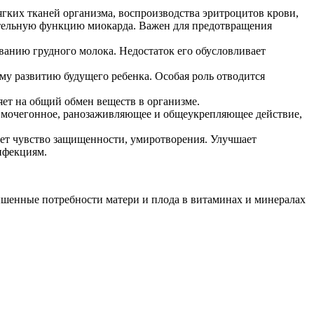
мягких тканей организма, воспроизводства эритроцитов крови,
тительную функцию миокарда. Важен для предотвращения
ванию грудного молока. Недостаток его обусловливает
у развитию будущего ребенка. Особая роль отводится
ет на общий обмен веществ в организме.
т мочегонное, ранозаживляющее и общеукрепляющее действие,
ает чувство защищенности, умиротворения. Улучшает
нфекциям.
ышенные потребности матери и плода в витаминах и минералах