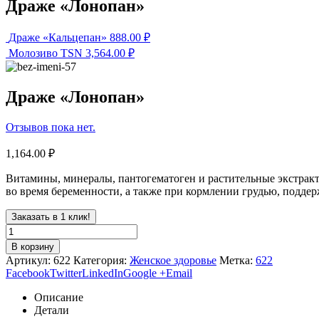
Драже «Лонопан»
Драже «Кальцепан»
888.00
₽
Молозиво TSN
3,564.00
₽
Драже «Лонопан»
Отзывов пока нет.
1,164.00
₽
Витамины, минералы, пантогематоген и растительные экстракт
во время беременности, а также при кормлении грудью, подде
Заказать в 1 клик!
В корзину
Артикул:
622
Категория:
Женское здоровье
Метка:
622
Facebook
Twitter
LinkedIn
Google +
Email
Описание
Детали