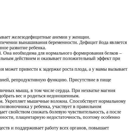
ывает железодефицитные анемии у женщин.
спечении вынашивания беременности. Дефицит йода является
ное развитие ребенка.
й. Она необходима для нормального формирования белков –
ельным действием и оказывает положительный эффект при
я может привести к задержке роста плода, а у мамы вызывает
тканей, репродуктивную функцию. Присутствие в пище
азличных мышц, в том числе сердца. При нехватке магния
 добрать вес и родиться недоношенным.
м. Укрепляет мышечные волокна. Способствует нормальному
позвоночника у ребенка, участвует в правильном
ает свойством снижать болевую чувствительность, а после
нности, плацентарную недостаточность, поэтому особенно
ществ и поддерживает работу всех органов, повышает