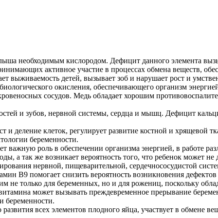
алыша необходимым кислородом. Дефицит данного элемента выз
нимающих активное участие в процессах обмена веществ, обе
т выживаемость детей, вызывает зоб и нарушает рост и умствен
и биологического окисления, обеспечивающего организм энергие
 кровеносных сосудов. Медь обладает хорошим противовоспалит
стей и зубов, нервной системы, сердца и мышц. Дефицит кальци
ст и деление клеток, регулирует развитие костной и хрящевой 
атологии беременности.
рает важную роль в обеспечении организма энергией, в работе р
ы, а так же возникает вероятность того, что ребенок может не
рования нервной, пищеварительной, сердечнососудистой систе
мин В9 помогает снизить вероятность возникновения дефектов 
 не только для беременных, но и для рожениц, поскольку облад
о витамина может вызывать преждевременное прерывание береме
и беременности.
 развития всех элементов плодного яйца, участвует в обмене ве