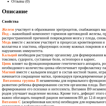
Отзывы (0)
Описание
Свойства
Железо
участвует в образовании эритроцитов, снабжающих м
Йод
– важнейший компонент гормонов щитовидной железы, при
распространенной причиной повреждения мозга у плода, снижае
Медь
вместе с железом участвует в процессах кроветворения 
коллагена и эластина, образующих основу кожных покровов и
нарушениях иммунитета.
Кальций
необходим растущему организму для формирования ко
токсикоз, судороги, суставные боли, остеопороз и кариес.
Цинк
влияет на функционирование генетического аппарата, ро
необходимого количества цинка обеспечивает профилактику п
Магний
вместе с кальцием входит в состав костной ткани, иг
начинается сокращение матки, провоцируя преждевременные род
Витамины группы B
незаменимы для нормального функциони
развитию ребенка формированию систем организма плода. Вита
формировании его психики и интеллекта. Витамин В9 незаменим
родов улучшает выделение молока. Кроме того, дефицит этог
важно обогащать пищевой рацион витамином В9 до 12-й недел
Витамин С
(аскорбиновая кислота) необходим для нормального