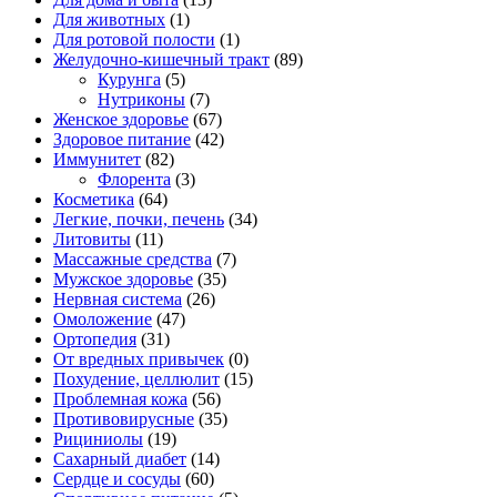
Для животных
(1)
Для ротовой полости
(1)
Желудочно-кишечный тракт
(89)
Курунга
(5)
Нутриконы
(7)
Женское здоровье
(67)
Здоровое питание
(42)
Иммунитет
(82)
Флорента
(3)
Косметика
(64)
Легкие, почки, печень
(34)
Литовиты
(11)
Массажные средства
(7)
Мужское здоровье
(35)
Нервная система
(26)
Омоложение
(47)
Ортопедия
(31)
От вредных привычек
(0)
Похудение, целлюлит
(15)
Проблемная кожа
(56)
Противовирусные
(35)
Рициниолы
(19)
Сахарный диабет
(14)
Сердце и сосуды
(60)