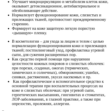
Улучшает микроциркуляцию и метаболизм клеток кожи,
оказывает детоксикационное, антибактериальное и
обезболивающее действие.
Нормализует функционирование кожи, слизистых и
прилежащих тканей, противостоит преждевременному
старению.
Формирует на коже защитную легкую пористую
«дышащую» пленку.
В косметологии – для ухода за лицом и телом с целью
нормализации функционирования кожи и прилежащих
тканей; постпилинговый уход, профилактика угревой
сыпи, для сужения расширенных пор.
Как средство первой помощи при нарушении
целостности кожных покровов и слизистых оболочек:
при порезах, ссадинах, ожогах (термических,
химических и солнечных), обморожениях; ушибах,
синяках, растяжениях, укусах насекомых и пр.
Как профилактическое и вспомогательное средство к
основной терапии при воспалительных процессах на
коже и слизистых оболочках: при угревой сыпи,
герпетических высыпаниях, гингивитах и стоматитах,
ЛОР-заболеваниях, в глазной практике, а также при
опрелостях, пролежнях, аллергии.