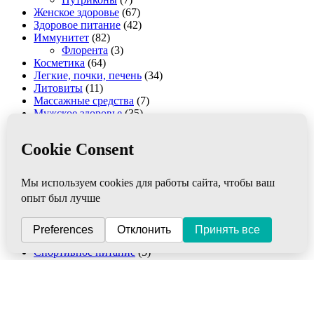
Женское здоровье
(67)
Здоровое питание
(42)
Иммунитет
(82)
Флорента
(3)
Косметика
(64)
Легкие, почки, печень
(34)
Литовиты
(11)
Массажные средства
(7)
Мужское здоровье
(35)
Нервная система
(26)
Омоложение
(47)
Ортопедия
(31)
От вредных привычек
(0)
Похудение, целлюлит
(15)
Проблемная кожа
(56)
Противовирусные
(35)
Рициниолы
(19)
Сахарный диабет
(14)
Сердце и сосуды
(60)
Спортивное питание
(5)
Средства гигиены
(23)
Суставы и костная система
(43)
Удобрения
(16)
Фильтры для воды
(26)