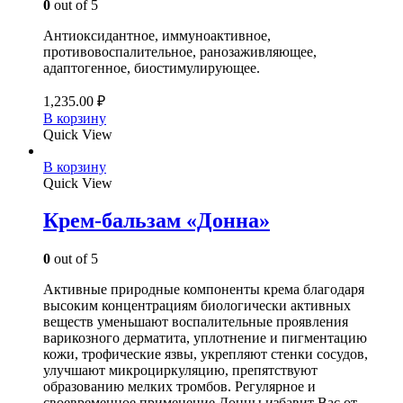
0
out of 5
Антиоксидантное, иммуноактивное,
противовоспалительное, ранозаживляющее,
адаптогенное, биостимулирующее.
1,235.00
₽
В корзину
Quick View
В корзину
Quick View
Крем-бальзам «Донна»
0
out of 5
Активные природные компоненты крема благодаря
высоким концентрациям биологически активных
веществ уменьшают воспалительные проявления
варикозного дерматита, уплотнение и пигментацию
кожи, трофические язвы, укрепляют стенки сосудов,
улучшают микроциркуляцию, препятствуют
образованию мелких тромбов. Регулярное и
своевременное применение Донны избавит Вас от