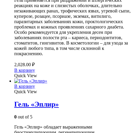
Гель применяется при раздражении и аллергических
реакциях на коже и слизистых оболочках, длительно
незаживающих ранах, трофических язвах, угревой сыпи,
куперозе, розацее, псориазе, экземах, витилиго,
паразитарных заболеваниях кожи, проктологических
проблемах и кожных проявлениях сахарного диабета.
Особо рекомендуется для укрепления десен при
заболеваниях полости рта – кариеса, периодонтитов,
стоматитов, гингивитов. В косметологии – для ухода за
кожей любого типа, в том числе склонной к
покраснению.
2,028.00
₽
В корзину
Quick View
В корзину
Quick View
Гель «Эплир»
0
out of 5
Гель «Эплир» обладает выраженными
биостимулирующим, регенерирующим,