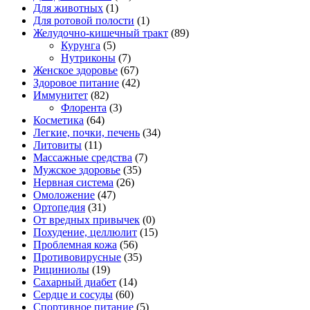
Для животных
(1)
Для ротовой полости
(1)
Желудочно-кишечный тракт
(89)
Курунга
(5)
Нутриконы
(7)
Женское здоровье
(67)
Здоровое питание
(42)
Иммунитет
(82)
Флорента
(3)
Косметика
(64)
Легкие, почки, печень
(34)
Литовиты
(11)
Массажные средства
(7)
Мужское здоровье
(35)
Нервная система
(26)
Омоложение
(47)
Ортопедия
(31)
От вредных привычек
(0)
Похудение, целлюлит
(15)
Проблемная кожа
(56)
Противовирусные
(35)
Рициниолы
(19)
Сахарный диабет
(14)
Сердце и сосуды
(60)
Спортивное питание
(5)