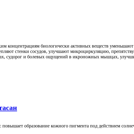
им концентрациям биологически активных веществ уменьшают в
епляют стенки сосудов, улучшают микроциркуляцию, препятству
гах, судорог и болевых ощущений в икроножных мышцах, улучш
тасан
повышает образование кожного пигмента под действием солнечн