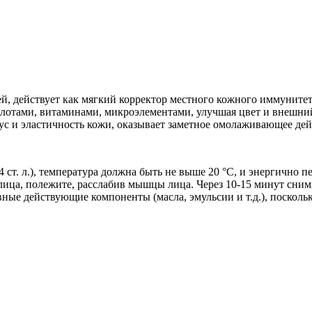
ей, действует как мягкий корректор местного кожного иммунит
лотами, витаминами, микроэлементами, улучшая цвет и внешний
ус и эластичность кожи, оказывает заметное омолаживающее дей
(4 ст. л.), температура должна быть не выше 20 °С, и энергичн
лица, полежите, расслабив мышцы лица. Через 10-15 минут сним
ивные действующие компоненты (масла, эмульсии и т.д.), поско