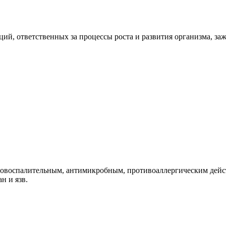
й, ответственных за процессы роста и развития организма, за
вовоспалительным, антимикробным, противоаллергическим дейс
н и язв.