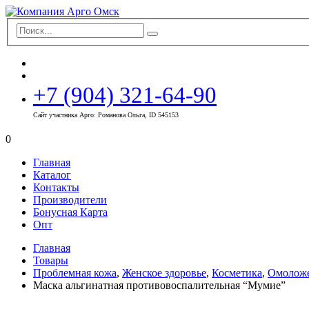
+7 (904) 321-64-90
Сайт участника Арго: Романова Ольга, ID 545153
0
Главная
Каталог
Контакты
Производители
Бонусная Карта
Опт
Главная
Товары
Проблемная кожа
,
Женское здоровье
,
Косметика
,
Омолож
Маска альгинатная противовоспалительная “Мумие”