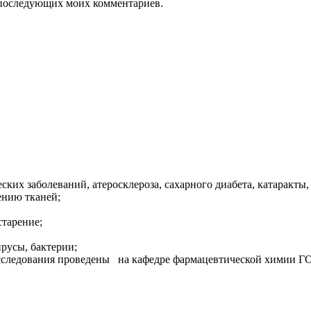
ля последующих моих комментариев.
ких заболеваний, атеросклероза, сахарного диабета, катаракты, 
ению тканей;
старение;
русы, бактерии;
исследования проведены на кафедре фармацевтической химии Г