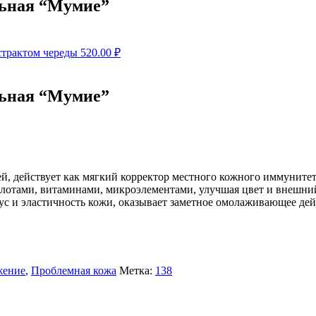
льная “Мумие”
страктом череды
520.00
₽
льная “Мумие”
ей, действует как мягкий корректор местного кожного иммунит
лотами, витаминами, микроэлементами, улучшая цвет и внешний
ус и эластичность кожи, оказывает заметное омолаживающее дей
жение
,
Проблемная кожа
Метка:
138