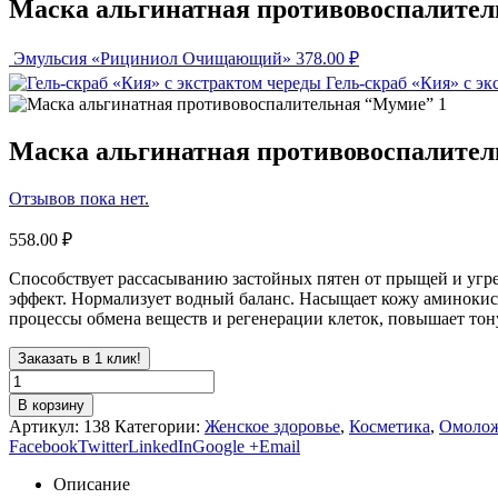
Маска альгинатная противовоспалите
Эмульсия «Рициниол Очищающий»
378.00
₽
Гель-скраб «Кия» с эк
Маска альгинатная противовоспалите
Отзывов пока нет.
558.00
₽
Способствует рассасыванию застойных пятен от прыщей и угр
эффект. Нормализует водный баланс. Насыщает кожу аминокис
процессы обмена веществ и регенерации клеток, повышает тон
Заказать в 1 клик!
В корзину
Артикул:
138
Категории:
Женское здоровье
,
Косметика
,
Омоло
Facebook
Twitter
LinkedIn
Google +
Email
Описание