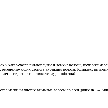
шок и какао-масло питают сухие и ломкие волосы, комплекс мас
х регенерирующих свойств укрепляет волосы. Комплекс витамино
шает настроение и появляется аура соблазна!
тво маски на чистые вымытые волосы по всей длине на 3–5 мин