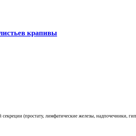
 листьев крапивы
 секреции (простату, лимфатические железы, надпочечники, ги