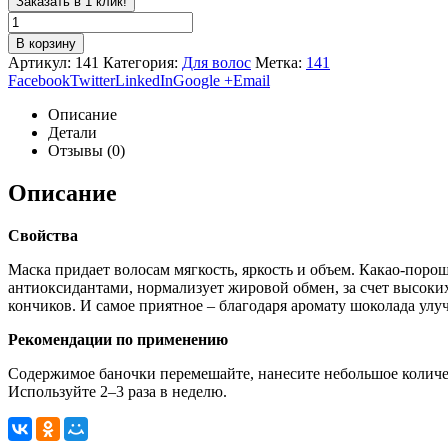
Заказать в 1 клик!
В корзину
Артикул:
141
Категория:
Для волос
Метка:
141
Facebook
Twitter
LinkedIn
Google +
Email
Описание
Детали
Отзывы (0)
Описание
Свойства
Маска придает волосам мягкость, яркость и объем. Какао-поро
антиоксидантами, нормализует жировой обмен, за счет высоки
кончиков. И самое приятное – благодаря аромату шоколада улуч
Рекомендации по применению
Содержимое баночки перемешайте, нанесите небольшое количес
Используйте 2–3 раза в неделю.