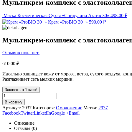
Мультикрем-комплекс с эластоколлаге
Маска Косметическая Сухая «Спирулина Актив 30»
498.00
₽
Крем «ProBIO 30+»
590.00
₽
Мультикрем-комплекс с эластоколлаге
Отзывов пока нет.
610.00
₽
Идеально защищает кожу от мороза, ветра, сухого воздуха, ко
Разглаживает сеть мелких морщин.
Заказать в 1 клик!
В корзину
Артикул:
2937
Категория:
Омоложение
Метка:
2937
Facebook
Twitter
LinkedIn
Google +
Email
Описание
Отзывы (0)