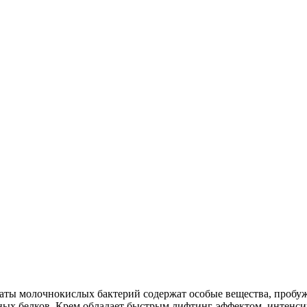
заты молочнокислых бактерий содержат особые вещества, пробуж
жных белков. Крем обладает быстрым лифтинг-эффектом, интенси