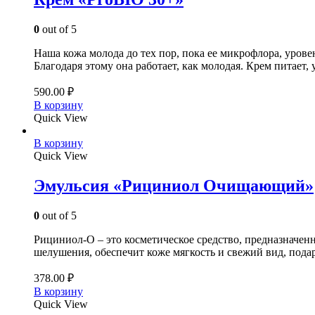
0
out of 5
Наша кожа молода до тех пор, пока ее микрофлора, уров
Благодаря этому она работает, как молодая. Крем питает,
590.00
₽
В корзину
Quick View
В корзину
Quick View
Эмульсия «Рициниол Очищающий»
0
out of 5
Рициниол-О – это косметическое средство, предназначенн
шелушения, обеспечит коже мягкость и свежий вид, пода
378.00
₽
В корзину
Quick View