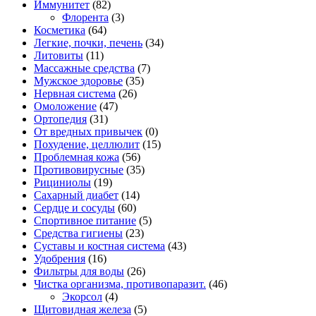
Иммунитет
(82)
Флорента
(3)
Косметика
(64)
Легкие, почки, печень
(34)
Литовиты
(11)
Массажные средства
(7)
Мужское здоровье
(35)
Нервная система
(26)
Омоложение
(47)
Ортопедия
(31)
От вредных привычек
(0)
Похудение, целлюлит
(15)
Проблемная кожа
(56)
Противовирусные
(35)
Рициниолы
(19)
Сахарный диабет
(14)
Сердце и сосуды
(60)
Спортивное питание
(5)
Средства гигиены
(23)
Суставы и костная система
(43)
Удобрения
(16)
Фильтры для воды
(26)
Чистка организма, противопаразит.
(46)
Экорсол
(4)
Щитовидная железа
(5)