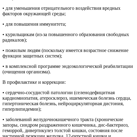
• для уменьшения отрицательного воздействия вредных
факторов окружающей среды;
• для повышения иммунитета;
• курильщикам (из-за повышенного образования свободных
радикалов);
• пожилым людям (поскольку имеется возрастное снижение
функции защитных систем);
• в комплексной программе эндоэкологической реабилитации
(очищения организма).
В профилактике и коррекции:
• сердечно-сосудистой патологии (селенодефицитная
кардиомиопатия, атеросклероз, ишемическая болезнь сердца,
гипертоническая болезнь, нейроциркуляторная дистония,
гиперлипидемии);
• заболеваний желудочно­кишечного тракта (хронические
запоры, синдром раздраженного кишечника, дис-бактериоз,
геморрой, дивертикулез толстой кишки, состояния после
частичной резекции желудка, 12-перстной кишки и