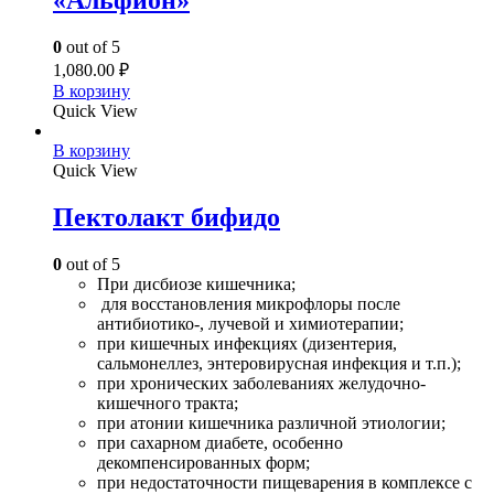
«Альфион»
0
out of 5
1,080.00
₽
В корзину
Quick View
В корзину
Quick View
Пектолакт бифидо
0
out of 5
При дисбиозе кишечника;
для восстановления микрофлоры после
антибиотико-, лучевой и химиотерапии;
при кишечных инфекциях (дизентерия,
сальмонеллез, энтеровирусная инфекция и т.п.);
при хронических заболеваниях желудочно-
кишечного тракта;
при атонии кишечника различной этиологии;
при сахарном диабете, особенно
декомпенсированных форм;
при недостаточности пищеварения в комплексе с