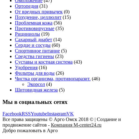
Омоложение
(47)
Ортопедия
(31)
От вредных привычек
(0)
Похудение, целлюлит
(15)
Проблемная кожа
(56)
Противовирусные
(35)
Рициниолы
(19)
Сахарный диабет
(14)
Сердце и сосуды
(60)
Спортивное питание
(5)
Средства гигиены
(23)
Суставы и костная система
(43)
Удобрения
(16)
Фильтры для воды
(26)
Чистка организма, противопаразит.
(46)
Экорсол
(4)
Щитовидная железа
(5)
Мы в социальных сетях
Facebook
RSS
Youtube
Instagram
VK
Все права защищены © Арго Омск 2018 © | Создание и
продвижение сайтов -
Компания M-center24.ru
Добро пожаловать в Арго