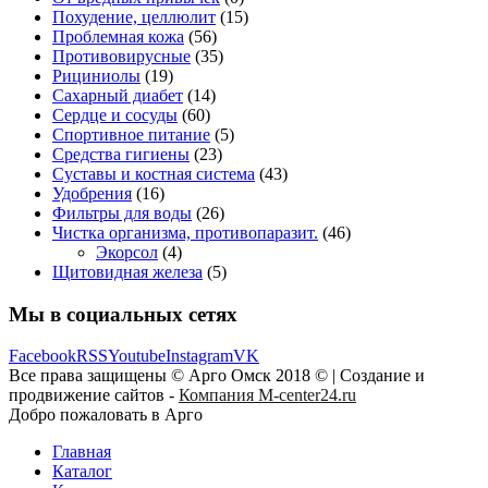
Похудение, целлюлит
(15)
Проблемная кожа
(56)
Противовирусные
(35)
Рициниолы
(19)
Сахарный диабет
(14)
Сердце и сосуды
(60)
Спортивное питание
(5)
Средства гигиены
(23)
Суставы и костная система
(43)
Удобрения
(16)
Фильтры для воды
(26)
Чистка организма, противопаразит.
(46)
Экорсол
(4)
Щитовидная железа
(5)
Мы в социальных сетях
Facebook
RSS
Youtube
Instagram
VK
Все права защищены © Арго Омск 2018 © | Создание и
продвижение сайтов -
Компания M-center24.ru
Добро пожаловать в Арго
Главная
Каталог