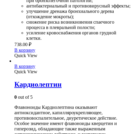
при бронхолёгочной патологии;
антибактериальный и противовирусный эффекты;
улучшение дренажа бронхиального дерева
(отхождение мокроты);
снижение риска возникновения спаечного
процесса в плевральной полости;
усиление кровоснабжения органов грудной
клетки.
738.00
₽
В корзину
Quick View
В корзину
Quick View
Кардиолептин
0
out of 5
Флавоноиды Кардиолептина оказывают
антиоксидантное, капилляроукрепляющее,
противовоспалительное, диуретическое действие.
Особое значение имеют флавоноиды кверцетин и
гиперозид, обладающие также выраженным