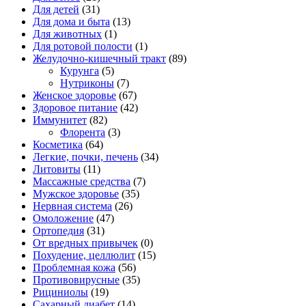
Для детей
(31)
Для дома и быта
(13)
Для животных
(1)
Для ротовой полости
(1)
Желудочно-кишечный тракт
(89)
Курунга
(5)
Нутриконы
(7)
Женское здоровье
(67)
Здоровое питание
(42)
Иммунитет
(82)
Флорента
(3)
Косметика
(64)
Легкие, почки, печень
(34)
Литовиты
(11)
Массажные средства
(7)
Мужское здоровье
(35)
Нервная система
(26)
Омоложение
(47)
Ортопедия
(31)
От вредных привычек
(0)
Похудение, целлюлит
(15)
Проблемная кожа
(56)
Противовирусные
(35)
Рициниолы
(19)
Сахарный диабет
(14)