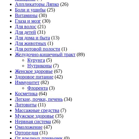
Аппликаторы Ляпко
(26)
Боли и ушибы
(25)
Витамины
(30)
Глаза и мозг
(30)
Для волос
(21)
Для детей
(31)
Для дома и быта
(13)
Для животных
(1)
Для ротовой полости
(1)
Желудочно-кишечный тракт
(89)
Курунга
(5)
Нутриконы
(7)
Женское здоровье
(67)
Здоровое питание
(42)
Иммунитет
(82)
Флорента
(3)
Косметика
(64)
Легкие, почки, печень
(34)
Литовиты
(11)
Массажные средства
(7)
Мужское здоровье
(35)
Нервная система
(26)
Омоложение
(47)
Ортопедия
(31)
От вредных привычек
(0)