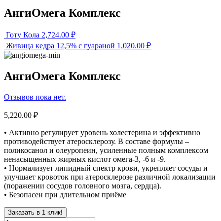
АнгиОмега Комплекс
Готу Кола
2,724.00
₽
Живица кедра 12,5% с гуараной
1,020.00
₽
АнгиОмега Комплекс
Отзывов пока нет.
5,220.00
₽
• Активно регулирует уровень холестерина и эффективно
противодействует атеросклерозу. В составе формулы –
поликосанол и олеуропеин, усиленные полным комплексом
ненасыщенных жирных кислот омега-3, -6 и -9.
• Нормализует липидный спектр крови, укрепляет сосуды и
улучшает кровоток при атеросклерозе различной локализации
(поражении сосудов головного мозга, сердца).
• Безопасен при длительном приёме
Заказать в 1 клик!