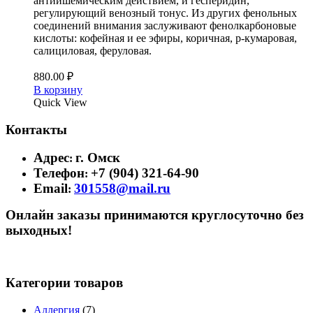
антиишемическим действием, и гесперидин,
регулирующий венозный тонус. Из других фенольных
соединений внимания заслуживают фенолкарбоновые
кислоты: кофейная и ее эфиры, коричная, р-кумаровая,
салициловая, феруловая.
880.00
₽
В корзину
Quick View
Контакты
Адрес
г. Омск
:
Телефон
+7 (904) 321-64-90
:
Email
301558@mail.ru
:
Онлайн заказы принимаются круглосуточно без
выходных!
Категории товаров
Аллергия
(7)