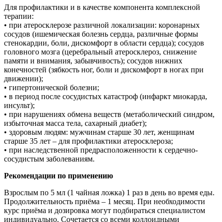
Для профилактики и в качестве компонента комплексной
терапии:
• при атеросклерозе различной локализации: коронарных
сосудов (ишемическая болезнь сердца, различные формы
стенокардии, боли, дискомфорт в области сердца); сосудов
головного мозга (церебральный атеросклероз, снижение
памяти и внимания, забывчивость); сосудов нижних
конечностей (зябкость ног, боли и дискомфорт в ногах при
движении);
• гипертонической болезни;
• в период после сосудистых катастроф (инфаркт миокарда,
инсульт);
• при нарушениях обмена веществ (метаболический синдром,
избыточная масса тела, сахарный диабет);
• здоровым людям: мужчинам старше 30 лет, женщинам
старше 35 лет – для профилактики атеросклероза;
• при наследственной предрасположенности к сердечно-
сосудистым заболеваниям.
Рекомендации по применению
Взрослым по 5 мл (1 чайная ложка) 1 раз в день во время еды.
Продолжительность приёма – 1 месяц. При необходимости
курс приёма и дозировка могут подбираться специалистом
индивидуально. Сочетается со всеми коллоидными