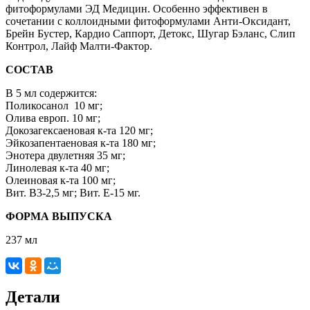
фитоформулами ЭД Медицин. Особенно эффективен в
сочетании с коллоидными фитоформулами Анти-Оксидант,
Брейн Бустер, Кардио Саппорт, Детокс, Шугар Бэланс, Слип
Контрол, Лайф Малти-Фактор.
СОСТАВ
В 5 мл содержится:
Поликосанол 10 мг;
Олива европ. 10 мг;
Докозагексаеновая к-та 120 мг;
Эйкозапентаеновая к-та 180 мг;
Энотера двулетняя 35 мг;
Линолевая к-та 40 мг;
Олеиновая к-та 100 мг;
Вит. B3-2,5 мг; Вит. Е-15 мг.
ФОРМА ВЫПУСКА
237 мл
Детали