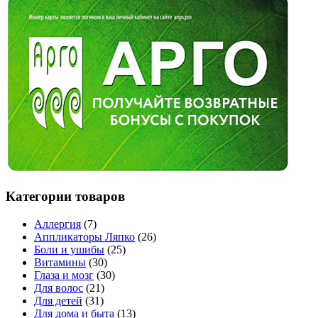
Категории товаров
Аллергия
(7)
Аппликаторы Ляпко
(26)
Боли и ушибы
(25)
Витамины
(30)
Глаза и мозг
(30)
Для волос
(21)
Для детей
(31)
Для дома и быта
(13)