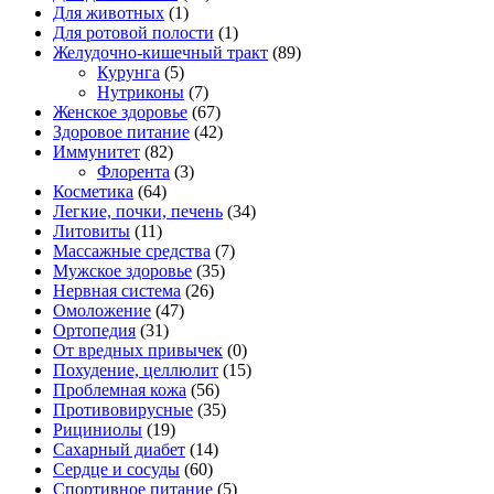
Для животных
(1)
Для ротовой полости
(1)
Желудочно-кишечный тракт
(89)
Курунга
(5)
Нутриконы
(7)
Женское здоровье
(67)
Здоровое питание
(42)
Иммунитет
(82)
Флорента
(3)
Косметика
(64)
Легкие, почки, печень
(34)
Литовиты
(11)
Массажные средства
(7)
Мужское здоровье
(35)
Нервная система
(26)
Омоложение
(47)
Ортопедия
(31)
От вредных привычек
(0)
Похудение, целлюлит
(15)
Проблемная кожа
(56)
Противовирусные
(35)
Рициниолы
(19)
Сахарный диабет
(14)
Сердце и сосуды
(60)
Спортивное питание
(5)