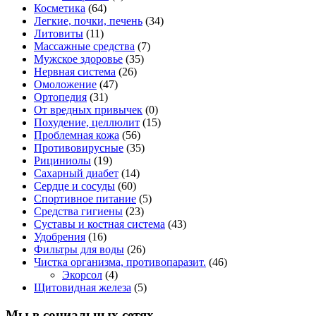
Косметика
(64)
Легкие, почки, печень
(34)
Литовиты
(11)
Массажные средства
(7)
Мужское здоровье
(35)
Нервная система
(26)
Омоложение
(47)
Ортопедия
(31)
От вредных привычек
(0)
Похудение, целлюлит
(15)
Проблемная кожа
(56)
Противовирусные
(35)
Рициниолы
(19)
Сахарный диабет
(14)
Сердце и сосуды
(60)
Спортивное питание
(5)
Средства гигиены
(23)
Суставы и костная система
(43)
Удобрения
(16)
Фильтры для воды
(26)
Чистка организма, противопаразит.
(46)
Экорсол
(4)
Щитовидная железа
(5)
Мы в социальных сетях