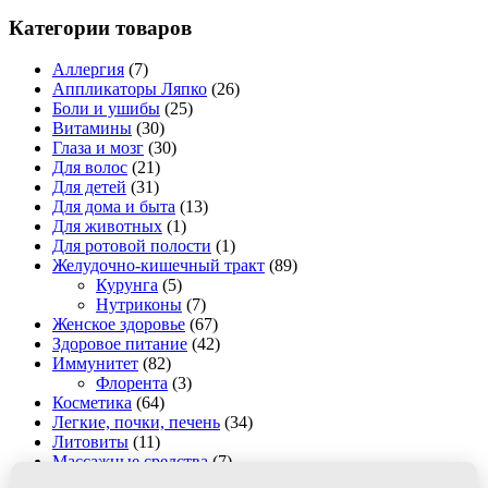
Категории товаров
Аллергия
(7)
Аппликаторы Ляпко
(26)
Боли и ушибы
(25)
Витамины
(30)
Глаза и мозг
(30)
Для волос
(21)
Для детей
(31)
Для дома и быта
(13)
Для животных
(1)
Для ротовой полости
(1)
Желудочно-кишечный тракт
(89)
Курунга
(5)
Нутриконы
(7)
Женское здоровье
(67)
Здоровое питание
(42)
Иммунитет
(82)
Флорента
(3)
Косметика
(64)
Легкие, почки, печень
(34)
Литовиты
(11)
Массажные средства
(7)
Мужское здоровье
(35)