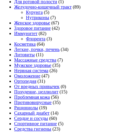
Для ротовой полости
(1)
Желудочно-кишечный тракт
(89)
Курунга
(5)
Нутриконы
(7)
Женское здоровье
(67)
Здоровое питание
(42)
Иммунитет
(82)
Флорента
(3)
Косметика
(64)
Легкие, почки, печень
(34)
Литовиты
(11)
Массажные средства
(7)
Мужское здоровье
(35)
Нервная система
(26)
Омоложение
(47)
Ортопедия
(31)
От вредных привычек
(0)
Похудение, целлюлит
(15)
Проблемная кожа
(56)
Противовирусные
(35)
Рициниолы
(19)
Сахарный диабет
(14)
Сердце и сосуды
(60)
Спортивное питание
(5)
Средства гигиены
(23)