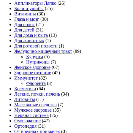
Аппликаторы Ляпко
(26)
Боли и ушибы
(25)
Витамины
(30)
Глаза и мозг
(30)
Для волос
(21)
Для детей
(31)
Для дома и быта
(13)
Для животных
(1)
Для ротовой полости
(1)
Желудочно-кишечный тракт
(89)
Курунга
(5)
Нутриконы
(7)
Женское здоровье
(67)
Здоровое питание
(42)
Иммунитет
(82)
Флорента
(3)
Косметика
(64)
Легкие, почки, печень
(34)
Литовиты
(11)
Массажные средства
(7)
Мужское здоровье
(35)
Нервная система
(26)
Омоложение
(47)
Ортопедия
(31)
От вредных привычек
(0)