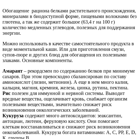
Обогащение рациона белками растительного происхождения,
минералами в биодоступной форме, пищевыми волокнами без
глютена, а так же содержит большое (63,4 г на 100 г)
количество медленных углеводов, полезных для поддержания
энергии.
Можно использовать в качестве самостоятельного продукта в
виде моментальной каши. Или для приготовления смузи,
супов-пюре и других блюд для обогащения их полезными
злаками. Основные компоненты.
Амарант
– рекордсмен по содержанию белков при минимуме
сахаров. При этом превосходно сбалансирован по составу
аминокислот (лизин, метионин). А еще в нем много калия,
кальция, магния, кремния, железа, цинка, рутина, пектина.
Рис
полезен для иммунной и нервной системы. Выводит
вредные вещества, ощелачивает кровь, снабжает организм
полезными веществами, значительно снижает риск
возникновения онкологических заболеваний.
Кукуруза
содержит много антиоксидантов: зеаксантин,
антоциан, лютеин, феруловую кислоту. Они помогают
клеткам восстанавливаться и снижают риск возникновения
онкозаболеваний. Кукуруза богата витаминами: А, С, РР, Е, D,
К, группы В.