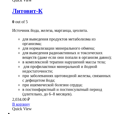
Quick View
Литовит-К
0
out of 5
Источник йода, железа, марганца, цеолита.
для выведения продуктов метаболизма из
организма;
для нормализации минерального обмена;
для выведения радиоактивных и токсических
веществ (даже если они попали в организм давно);
в комплексной терапии нарушений массы тела;
для профилактики минеральной и йодной
недостаточности;
при заболеваниях щитовидной железы, связанных
с дефицитом йода;
при ишемической болезни сердца;
в постинфарктный и постинсультный период
(длительно, до 6–8 месяцев).
2,034.00
₽
В корзину
Quick View