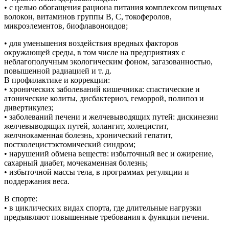
• с целью обогащения рациона питания комплексом пищевых
волокон, витаминов группы В, С, токоферолов,
микроэлементов, биофлавоноидов;
• для уменьшения воздействия вредных факторов
окружающей среды, в том числе на предприятиях с
неблагополучным экологическим фоном, загазованностью,
повышенной радиацией и т. д.
В профилактике и коррекции:
• хронических заболеваний кишечника: спастические и
атонические колиты, дисбактериоз, геморрой, полипоз и
дивертикулез;
• заболеваний печени и желчевыводящих путей: дискинезии
желчевыводящих путей, холангит, холецистит,
желчнокаменная болезнь, хронический гепатит,
постхолецистэктомический синдром;
• нарушений обмена веществ: избыточный вес и ожирение,
сахарный диабет, мочекаменная болезнь;
• избыточной массы тела, в программах регуляции и
поддержания веса.
В спорте:
• в циклических видах спорта, где длительные нагрузки
предъявляют повышенные требования к функции печени.