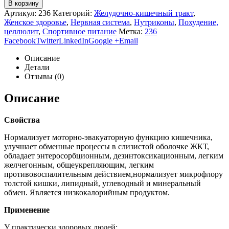
В корзину
Артикул:
236
Категорий:
Желудочно-кишечный тракт
,
Женское здоровье
,
Нервная система
,
Нутриконы
,
Похудение,
целлюлит
,
Спортивное питание
Метка:
236
Facebook
Twitter
LinkedIn
Google +
Email
Описание
Детали
Отзывы (0)
Описание
Свойства
Нормализует моторно-­эвакуаторную функцию кишечника,
улучшает обменные процессы в слизистой оболочке ЖКТ,
обладает энтеросорбционным, дезинтоксикационным, легким
желчегонным, общеукрепляющим, легким
противовоспалительным действием,нормализует микрофлору
толстой кишки, липидный, углеводный и минеральный
обмен. Является низкокалорийным продуктом.
Применение
У практически здоровых людей: