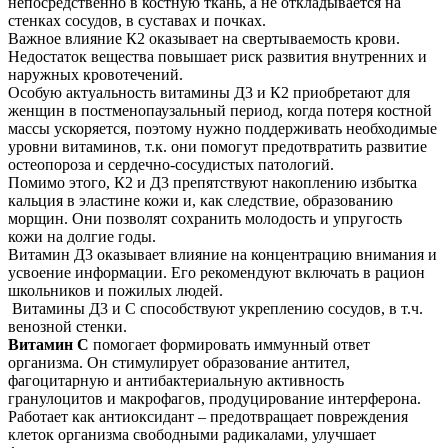
непосредственно в костную ткань, а не откладывается на
стенках сосудов, в суставах и почках.
Важное влияние К2 оказывает на свертываемость крови.
Недостаток вещества повышает риск развития внутренних и
наружных кровотечений.
Особую актуальность витамины Д3 и К2 приобретают для
женщин в постменопаузальный период, когда потеря костной
массы ускоряется, поэтому нужно поддерживать необходимые
уровни витаминов, т.к. они помогут предотвратить развитие
остеопороза и сердечно-сосудистых патологий.
Помимо этого, К2 и Д3 препятствуют накоплению избытка
кальция в эластине кожи и, как следствие, образованию
морщин. Они позволят сохранить молодость и упругость
кожи на долгие годы.
Витамин Д3 оказывает влияние на концентрацию внимания и
усвоение информации. Его рекомендуют включать в рацион
школьников и пожилых людей.
Витамины Д3 и С способствуют укреплению сосудов, в т.ч.
венозной стенки.
Витамин С
помогает формировать иммунный ответ
организма. Он стимулирует образование антител,
фагоцитарную и антибактериальную активность
гранулоцитов и макрофагов, продуцирование интерферона.
Работает как антиоксидант – предотвращает повреждения
клеток организма свободными радикалами, улучшает