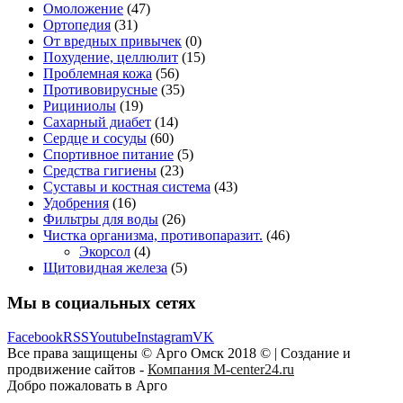
Омоложение
(47)
Ортопедия
(31)
От вредных привычек
(0)
Похудение, целлюлит
(15)
Проблемная кожа
(56)
Противовирусные
(35)
Рициниолы
(19)
Сахарный диабет
(14)
Сердце и сосуды
(60)
Спортивное питание
(5)
Средства гигиены
(23)
Суставы и костная система
(43)
Удобрения
(16)
Фильтры для воды
(26)
Чистка организма, противопаразит.
(46)
Экорсол
(4)
Щитовидная железа
(5)
Мы в социальных сетях
Facebook
RSS
Youtube
Instagram
VK
Все права защищены © Арго Омск 2018 © | Создание и
продвижение сайтов -
Компания M-center24.ru
Добро пожаловать в Арго