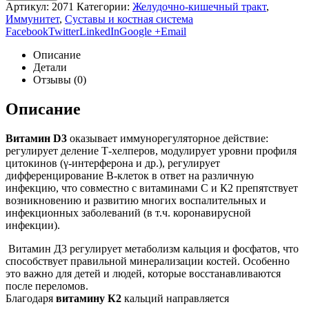
Артикул:
2071
Категории:
Желудочно-кишечный тракт
,
Иммунитет
,
Суставы и костная система
Facebook
Twitter
LinkedIn
Google +
Email
Описание
Детали
Отзывы (0)
Описание
Витамин D3
оказывает иммунорегуляторное действие:
регулирует деление Т-хелперов, модулирует уровни профиля
цитокинов (γ-интерферона и др.), регулирует
дифференцирование В-клеток в ответ на различную
инфекцию, что совместно с витаминами С и К2 препятствует
возникновению и развитию многих воспалительных и
инфекционных заболеваний (в т.ч. коронавирусной
инфекции).
Витамин Д3 регулирует метаболизм кальция и фосфатов, что
способствует правильной минерализации костей. Особенно
это важно для детей и людей, которые восстанавливаются
после переломов.
Благодаря
витамину К2
кальций направляется