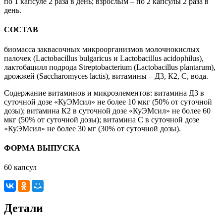
по 1 капсуле 2 раза в день; взрослым – по 2 капсулы 2 раза в
день.
СОСТАВ
биомасса заквасочных микроорганизмов молочнокислых
палочек (Lactobacillus bulgaricus и Lactobacillus acidophilus),
лактобацилл подрода Streptobacterium (Lactobacillus plantarum),
дрожжей (Saccharomyces lactis), витамины – Д3, К2, С, вода.
Содержание витаминов и микроэлементов: витамина Д3 в
суточной дозе «КуЭМсил» не более 10 мкг (50% от суточной
дозы); витамина К2 в суточной дозе «КуЭМсил» не более 60
мкг (50% от суточной дозы); витамина С в суточной дозе
«КуЭМсил» не более 30 мг (30% от суточной дозы).
ФОРМА ВЫПУСКА
60 капсул
Детали