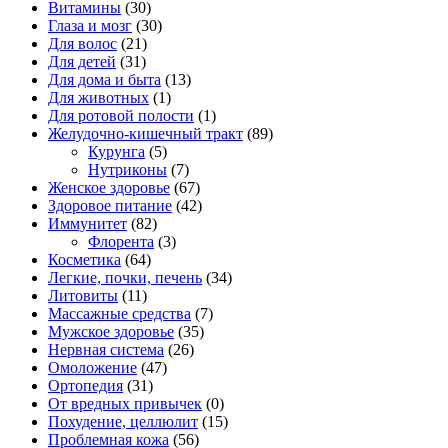
Витамины
(30)
Глаза и мозг
(30)
Для волос
(21)
Для детей
(31)
Для дома и быта
(13)
Для животных
(1)
Для ротовой полости
(1)
Желудочно-кишечный тракт
(89)
Курунга
(5)
Нутриконы
(7)
Женское здоровье
(67)
Здоровое питание
(42)
Иммунитет
(82)
Флорента
(3)
Косметика
(64)
Легкие, почки, печень
(34)
Литовиты
(11)
Массажные средства
(7)
Мужское здоровье
(35)
Нервная система
(26)
Омоложение
(47)
Ортопедия
(31)
От вредных привычек
(0)
Похудение, целлюлит
(15)
Проблемная кожа
(56)