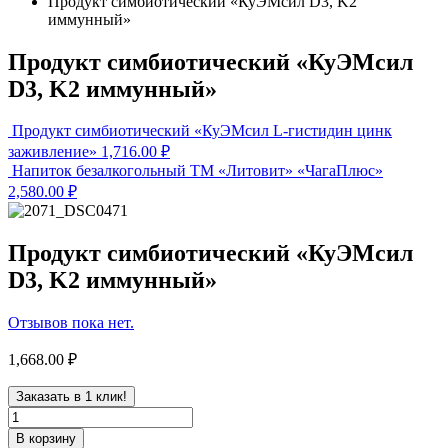
Продукт симбиотический «КуЭМсил D3, K2
иммунный»
Продукт симбиотический «КуЭМсил
D3, K2 иммунный»
Продукт симбиотический «КуЭМсил L-гистидин цинк
заживление»
1,716.00
₽
Напиток безалкогольный ТМ «Литовит» «ЧагаПлюс»
2,580.00
₽
Продукт симбиотический «КуЭМсил
D3, K2 иммунный»
Отзывов пока нет.
1,668.00
₽
Заказать в 1 клик!
В корзину