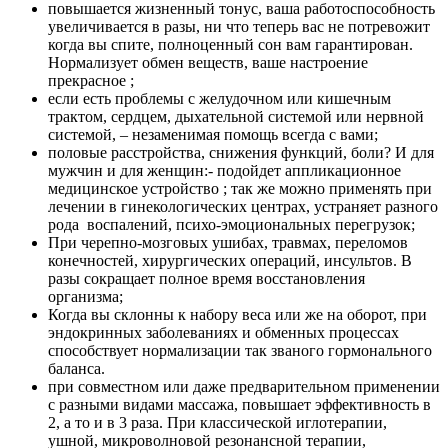
повышается жизненный тонус, ваша работоспособность
увеличивается в разы, ни что теперь вас не потревожит
когда вы спите, полноценный сон вам гарантирован.
Нормализует обмен веществ, ваше настроение
прекрасное ;
если есть проблемы с желудочном или кишечным
трактом, сердцем, дыхательной системой или нервной
системой, – незаменимая помощь всегда с вами;
половые расстройства, снижения функций, боли? И для
мужчин и для женщин:- подойдет аппликационное
медицинское устройство ; так же можно применять при
лечении в гинекологических центрах, устраняет разного
рода воспалений, психо-эмоциональных перегрузок;
При черепно-мозговых ушибах, травмах, переломов
конечностей, хирургических операций, инсультов. В
разы сокращает полное время восстановления
организма;
Когда вы склонны к набору веса или же на оборот, при
эндокринных заболеваниях и обменных процессах
способствует нормализации так званого гормонального
баланса.
при совместном или даже предварительном применении
с разными видами массажа, повышает эффективность в
2, а то и в 3 раза. При классической иглотерапии,
ушной, микроволновой резонансной терапии,