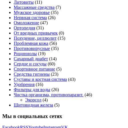
Литовиты
(11)
Массажные средства
(7)
Мужское здоровье
(35)
Нервная система
(26)
Омоложение
(47)
Ортопедия
(31)
От вредных привычек
(0)
Похудение, целлюлит
(15)
Проблемная кожа
(56)
Противовирусные
(35)
Рициниолы
(19)
Сахарный диабет
(14)
Сердце и сосуды
(60)
Спортивное питание
(5)
Средства гигиены
(23)
Суставы и костная система
(43)
Удобрения
(16)
Фильтры для воды
(26)
Чистка организма, противопаразит.
(46)
Экорсол
(4)
Щитовидная железа
(5)
Мы в социальных сетях
Facebook
RSS
Youtube
Instagram
VK