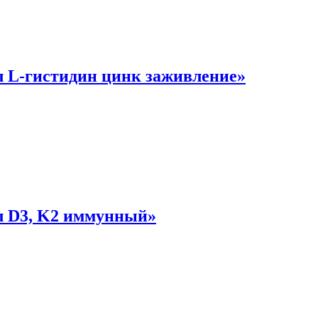
 L-гистидин цинк заживление»
л D3, K2 иммунный»