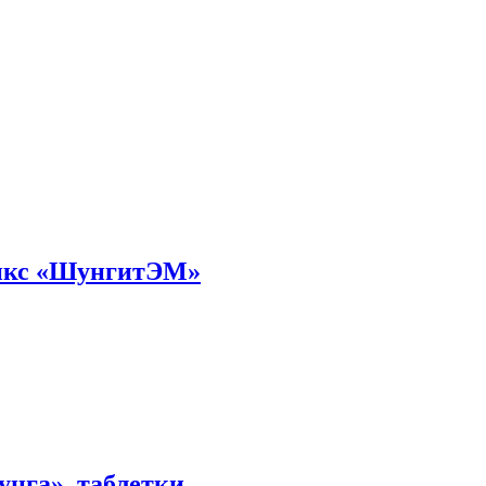
микс «ШунгитЭМ»
нга», таблетки