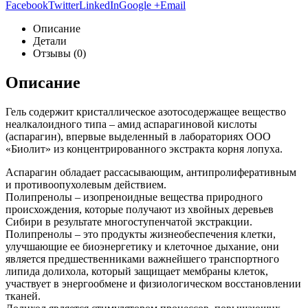
Facebook
Twitter
LinkedIn
Google +
Email
Описание
Детали
Отзывы (0)
Описание
Гель содержит кристаллическое азотосодержащее вещество
неалкалоидного типа – амид аспарагиновой кислоты
(аспарагин), впервые выделенный в лабораториях ООО
«Биолит» из концентрированного экстракта корня лопуха.
Аспарагин обладает рассасывающим, антипролиферативным
и противоопухолевым действием.
Полипренолы – изопреноидные вещества природного
происхождения, которые получают из хвойных деревьев
Сибири в результате многоступенчатой экстракции.
Полипренолы – это продукты жизнеобеспечения клетки,
улучшающие ее биоэнергетику и клеточное дыхание, они
является предшественниками важнейшего транспортного
липида долихола, который защищает мембраны клеток,
участвует в энергообмене и физиологическом восстановлении
тканей.