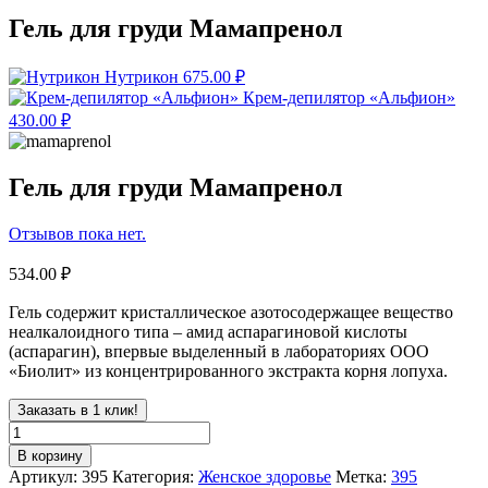
Гель для груди Мамапренол
Нутрикон
675.00
₽
Крем-депилятор «Альфион»
430.00
₽
Гель для груди Мамапренол
Отзывов пока нет.
534.00
₽
Гель содержит кристаллическое азотосодержащее вещество
неалкалоидного типа – амид аспарагиновой кислоты
(аспарагин), впервые выделенный в лабораториях ООО
«Биолит» из концентрированного экстракта корня лопуха.
Заказать в 1 клик!
В корзину
Артикул:
395
Категория:
Женское здоровье
Метка:
395