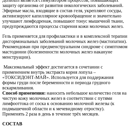
Долихол является стимулятором процессов, повышающих
защиту организма от развития онкологических заболеваний.
Эфирные масла, входящие в состав геля, укрепляют сосуды,
активизируют капиллярное кровообращение и значительно
улучшают лимфодренаж, повышают тонус мышечной ткани,
предупреждаются процессы старения кожи молочных желез.
Гель применяется для профилактики и в комплексной терапии
дисгормональных заболеваний молочных желез (мастопатии).
Рекомендован при предменструальном синдроме с симптомом
мастодинии (болезненности молочных желез накануне
менструации).
Максимальный эффект достигается в сочетании с
применением внутрь экстракта корня лопуха –
«ТОКСИДОНТ-МАЙ». Используется для поддержания
формы груди после беременности и периода грудного
вскармливания.
Способ применения:
наносить небольшое количество геля на
чистую кожу молочных желез в соответствии с путями
лимфооттока от соска к основанию молочной железы (к
подмышечной области и к мечевидному отростку).
Применять 2 раза в день в течение трёх месяцев.
СОСТАВ