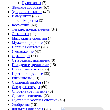
Нутриконы
(7)
Женское здоровье
(67)
Здоровое питание
(42)
Иммунитет
(82)
Флорента
(3)
Косметика
(64)
Легкие, почки, печень
(34)
Литовиты
(11)
Массажные средства
(7)
Мужское здоровье
(35)
Нервная система
(26)
Омоложение
(47)
Ортопедия
(31)
От вредных привычек
(0)
Похудение, целлюлит
(15)
Проблемная кожа
(56)
Противовирусные
(35)
Рициниолы
(19)
Сахарный диабет
(14)
Сердце и сосуды
(60)
Спортивное питание
(5)
Средства гигиены
(23)
Суставы и костная система
(43)
Удобрения
(16)
Фильтры для воды
(26)