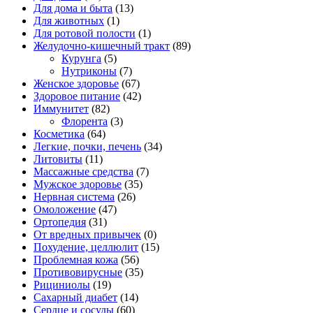
Для дома и быта
(13)
Для животных
(1)
Для ротовой полости
(1)
Желудочно-кишечный тракт
(89)
Курунга
(5)
Нутриконы
(7)
Женское здоровье
(67)
Здоровое питание
(42)
Иммунитет
(82)
Флорента
(3)
Косметика
(64)
Легкие, почки, печень
(34)
Литовиты
(11)
Массажные средства
(7)
Мужское здоровье
(35)
Нервная система
(26)
Омоложение
(47)
Ортопедия
(31)
От вредных привычек
(0)
Похудение, целлюлит
(15)
Проблемная кожа
(56)
Противовирусные
(35)
Рициниолы
(19)
Сахарный диабет
(14)
Сердце и сосуды
(60)