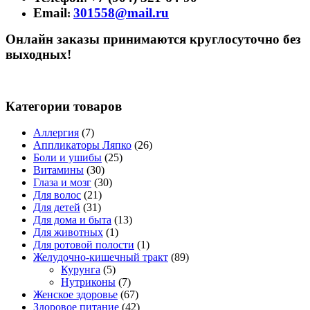
Email
301558@mail.ru
:
Онлайн заказы принимаются круглосуточно без
выходных!
Категории товаров
Аллергия
(7)
Аппликаторы Ляпко
(26)
Боли и ушибы
(25)
Витамины
(30)
Глаза и мозг
(30)
Для волос
(21)
Для детей
(31)
Для дома и быта
(13)
Для животных
(1)
Для ротовой полости
(1)
Желудочно-кишечный тракт
(89)
Курунга
(5)
Нутриконы
(7)
Женское здоровье
(67)
Здоровое питание
(42)