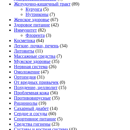
Желудочно-кишечный тракт
(89)
Курунга
(5)
Нутриконы
(7)
Женское здоровье
(67)
Здоровое питание
(42)
Иммунитет
(82)
Флорента
(3)
Косметика
(64)
Легкие, почки, печень
(34)
Литовиты
(11)
Массажные средства
(7)
Мужское здоровье
(35)
Нервная система
(26)
Омоложение
(47)
Ортопедия
(31)
От вредных привычек
(0)
Похудение, целлюлит
(15)
Проблемная кожа
(56)
Противовирусные
(35)
Рициниолы
(19)
Сахарный диабет
(14)
Сердце и сосуды
(60)
Спортивное питание
(5)
Средства гигиены
(23)
Суставы и костная система
(43)