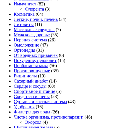
Иммунитет
(82)
Флорента
(3)
Косметика
(64)
Легкие, почки, печень
(34)
Литовиты
(11)
Массажные средства
(7)
Мужское здоровье
(35)
Нервная система
(26)
Омоложение
(47)
Ортопедия
(31)
От вредных привычек
(0)
Похудение, целлюлит
(15)
Проблемная кожа
(56)
Противовирусные
(35)
Рициниолы
(19)
Сахарный диабет
(14)
Сердце и сосуды
(60)
Спортивное питание
(5)
Средства гигиены
(23)
Суставы и костная система
(43)
Удобрения
(16)
Фильтры для воды
(26)
Чистка организма, противопаразит.
(46)
Экорсол
(4)
Щитовидная железа
(5)